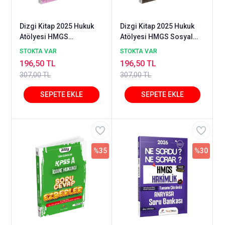
Dizgi Kitap 2025 Hukuk
Dizgi Kitap 2025 Hukuk
Atölyesi HMGS
Atölyesi HMGS Sosyal
Milletlerarası Hukuk Ne
Güvenlik Hukuku Ne
STOKTA VAR
STOKTA VAR
Sordu Ne Sorar Soru
Sordu Ne Sorar Soru
196,50 TL
196,50 TL
Bankası Çözümlü Ekrem
Bankası Çözümlü Okan
307,00 TL
307,00 TL
Benzer
Yıldırım
%35
%30