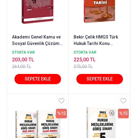
Akademi Genel Kamu ve
Bekir Çelik HMGS Türk
Sosyal Güvenlik Çözümlü
Hukuk Tarihi Konu
Soru Bankası 2025
Anlatımı - Bekir Çelik
STOKTA VAR
STOKTA VAR
203,00 TL
225,00 TL
264,00 TL
375,00 TL
%15
%15