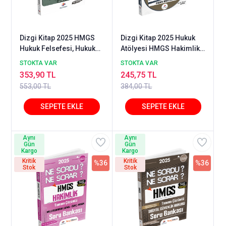
Dizgi Kitap 2025 HMGS
Dizgi Kitap 2025 Hukuk
Hukuk Felsefesi, Hukuk
Atölyesi HMGS Hakimlik
Sosyolojisi Ders Notları -
Milletlerarası Hukuku
STOKTA VAR
STOKTA VAR
Mustafa Arıkan Dizgi
Ders Notları
353,90 TL
245,75 TL
Kitap
553,00 TL
384,00 TL
Aynı
Aynı
Gün
Gün
Kargo
Kargo
Kritik
Kritik
%36
%36
Stok
Stok