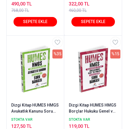
Tamamı Çözümlü 5
Notları - İlker Eroğlu
490,00 TL
322,00 TL
Deneme Sınavı 2. Baskı
Dizgi Kitap
768,00 TL
460,00 TL
%35
%15
Dizgi Kitap HUMES HMGS
Dizgi Kitap HUMES HMGS
Avukatlık Kanunu Soru
Borçlar Hukuku Genel ve
Bankası Çözümlü -
Özel Hükümler Soru
STOKTA VAR
STOKTA VAR
Devrim Toklucu Dizgi
Bankası Çözümlü -
127,50 TL
119,00 TL