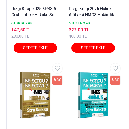
Dizgi Kitap 2025 KPSS A
Dizgi Kitap 2026 Hukuk
Grubu İdare Hukuku Soru
Atölyesi HMGS Hakimlik
Cevap Ezberler - Serhat
Anayasa Ne Sordu Ne
STOKTA VAR
STOKTA VAR
Güven Dizgi Kitap
Sorar Soru Bankası
147,50 TL
322,00 TL
Çözümlü - İlker Eroğlu
230,00 TL
460,00 TL
Dizgi Kitap
%30
%30