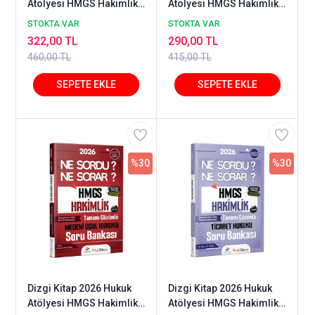
Atölyesi HMGS Hakimlik
Atölyesi HMGS Hakimlik
İdare Hukuku Ne Sordu
İdari Yargılama Hukuku
STOKTA VAR
STOKTA VAR
Ne Sorar Soru Bankası
Ne Sordu Ne Sorar Soru
322,00 TL
290,00 TL
Çözümlü - İlker Eroğlu
Bankası Çözümlü - İlker
460,00 TL
415,00 TL
Dizgi Kitap
Eroğlu Dizgi Kitap
%30
%30
Dizgi Kitap 2026 Hukuk
Dizgi Kitap 2026 Hukuk
Atölyesi HMGS Hakimlik
Atölyesi HMGS Hakimlik