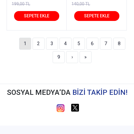
Kitap
Mustafa Dinçdemir Dizgi
199,00 TL
140,00 TL
Kitap
1
2
3
4
5
6
7
8
9
›
»
SOSYAL MEDYA’DA
BİZİ TAKİP EDİN!