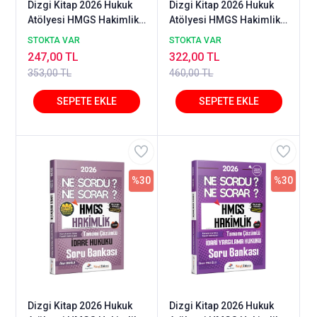
Dizgi Kitap 2026 Hukuk
Dizgi Kitap 2026 Hukuk
Atölyesi HMGS Hakimlik
Atölyesi HMGS Hakimlik
Ceza Hukuku Genel
Ceza Hukuku Özel
STOKTA VAR
STOKTA VAR
Hükümler Ne Sordu Ne
Hükümler, Ceza
247,00 TL
322,00 TL
Sorar Soru Bankası
Muhakemesi Hukuku Ne
353,00 TL
460,00 TL
Çözümlü - Murat Soylu
Sordu Ne Sorar Soru
Dizgi Kitap
Bankası Çözümlü - Murat
Soylu Dizgi Kitap
%30
%30
Dizgi Kitap 2026 Hukuk
Dizgi Kitap 2026 Hukuk