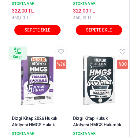
Medeni Usul Hukuku Ne
Ticaret Hukuku Ne Sordu
STOKTA VAR
STOKTA VAR
Sordu Ne Sorar Soru
Ne Sorar Soru Bankası
322,00 TL
322,00 TL
Bankası Çözümlü -
Çözümlü - Okan Yıldırım
460,00 TL
460,00 TL
Mustafa Dinçdemir Dizgi
Dizgi Kitap
Kitap
Aynı
Gün
Kargo
%36
%30
Dizgi Kitap 2026 Hukuk
Dizgi Kitap Hukuk
Atölyesi HMGS Hukuk
Atölyesi HMGS Hakimlik
Mesleklerine Giriş Sınavı
İdare Hukuku Ders
STOKTA VAR
STOKTA VAR