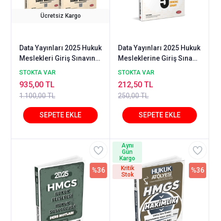
Ücretsiz Kargo
Data Yayınları 2025 Hukuk
Data Yayınları 2025 Hukuk
Meslekleri Giriş Sınavına
Mesleklerine Giriş Sınavı
Hazırlık Tamamı
5 Deneme Sınavı -
STOKTA VAR
STOKTA VAR
Çözümlü Soru Bankası 1-
Karekod Çözümlü
935,00 TL
212,50 TL
2
1.100,00 TL
250,00 TL
Aynı
Gün
Kargo
Kritik
%36
%36
Stok