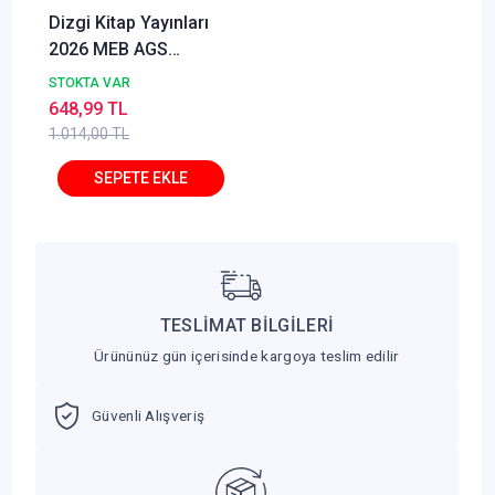
Dizgi Kitap Yayınları
2026 MEB AGS
Tamamı Video
STOKTA VAR
Çözümlü Eğitim
648,99 TL
Bilimleri ve Türk Milli
1.014,00 TL
Eğitim Sistemi Çıkmış
Sorular
TESLİMAT BİLGİLERİ
Ürününüz gün içerisinde kargoya teslim edilir
Güvenli Alışveriş