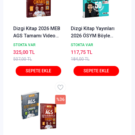
Dizgi Kitap 2026 MEB
Dizgi Kitap Yayınları
AGS Tamamı Video
2026 ÖSYM Böyle
Çözümlü Eğitim
Sorar MEB AGS Tarih
STOKTA VAR
STOKTA VAR
Bilimleri ve Türk Milli
Tamamı PDF Çözümlü
325,00 TL
117,75 TL
Eğitim Sistemi Çıkmış
50 Deneme Sınavı Zeki
507,00 TL
184,00 TL
Sorular 2. Cilt Ziya
Tuğa
Sümer Özgür Hamal
%36