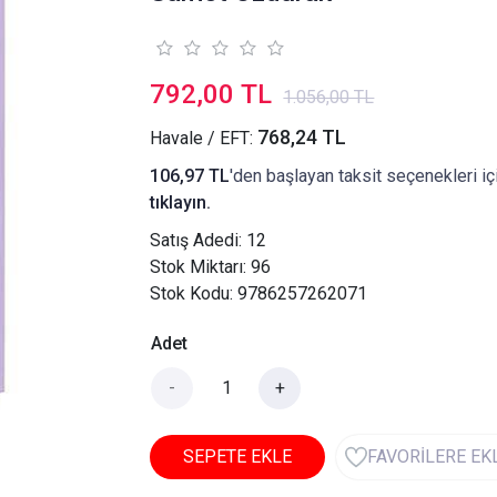
792,00 TL
1.056,00 TL
768,24 TL
Havale / EFT:
106,97 TL
'den başlayan taksit seçenekleri iç
tıklayın.
Satış Adedi:
12
Stok Miktarı: 96
Stok Kodu: 9786257262071
Adet
-
+
SEPETE EKLE
FAVORİLERE EK