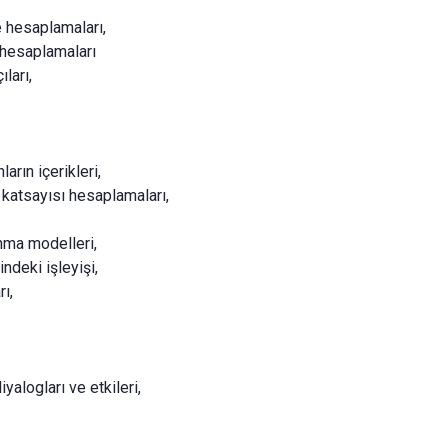
e hesaplamaları,
 hesaplamaları
ları,
arın içerikleri,
i katsayısı hesaplamaları,
nma modelleri,
indeki işleyişi,
ı,
alogları ve etkileri,