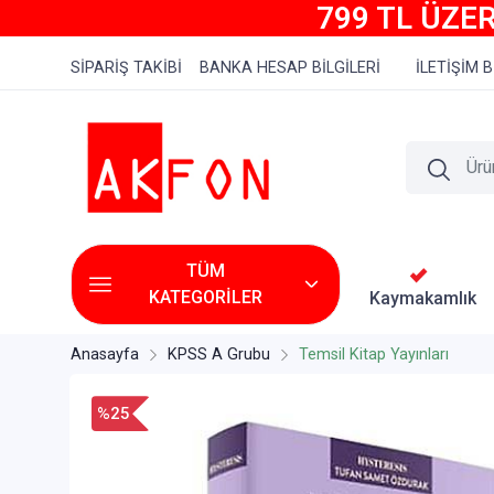
799 TL ÜZER
SİPARİŞ TAKİBİ
BANKA HESAP BİLGİLERİ
İLETİŞİM B
TÜM
KATEGORİLER
Kaymakamlık
Anasayfa
KPSS A Grubu
Temsil Kitap Yayınları
%25