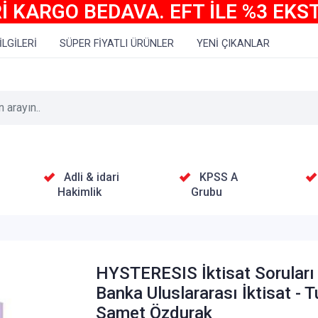
İ KARGO BEDAVA. EFT İLE %3 EKS
İLGİLERİ
SÜPER FİYATLI ÜRÜNLER
YENİ ÇIKANLAR
Adli & idari
KPSS A
Hakimlik
Grubu
HYSTERESIS İktisat Soruları
Banka Uluslararası İktisat - 
Samet Özdurak