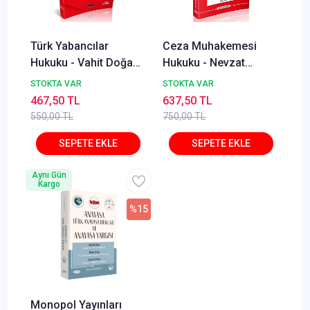
Türk Yabancılar
Ceza Muhakemesi
Hukuku - Vahit Doğan,
Hukuku - Nevzat
Alper Çağrı Yılmaz,
Toroslu, Haluk Toroslu
STOKTA VAR
STOKTA VAR
Lale Ayhan İzmirli
Metin Feyzioğlu Eylül
467,50 TL
637,50 TL
2025
550,00 TL
750,00 TL
Aynı Gün
Kargo
%15
Monopol Yayınları