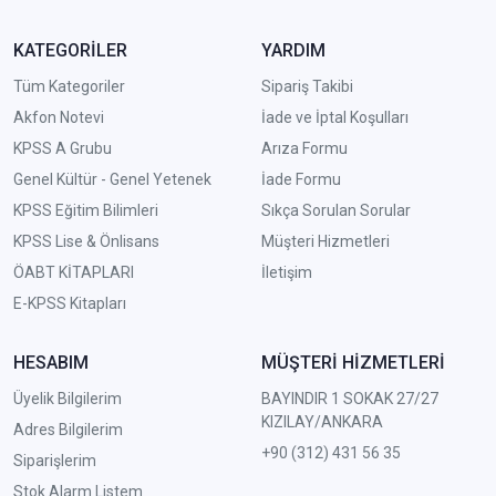
KATEGORİLER
YARDIM
Tüm Kategoriler
Sipariş Takibi
Akfon Notevi
İade ve İptal Koşulları
KPSS A Grubu
Arıza Formu
Genel Kültür - Genel Yetenek
İade Formu
KPSS Eğitim Bilimleri
Sıkça Sorulan Sorular
KPSS Lise & Önlisans
Müşteri Hizmetleri
ÖABT KİTAPLARI
İletişim
E-KPSS Kitapları
HESABIM
MÜŞTERİ HİZMETLERİ
Üyelik Bilgilerim
BAYINDIR 1 SOKAK 27/27
KIZILAY/ANKARA
Adres Bilgilerim
+90 (312) 431 56 35
Siparişlerim
Stok Alarm Listem