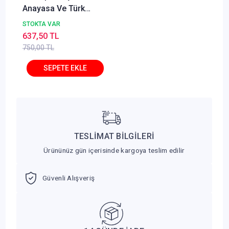
Anayasa Ve Türk
Anayasa Hukuku 10.
STOKTA VAR
Baskı Ömer Keskinsoy
637,50 TL
750,00 TL
TESLİMAT BİLGİLERİ
Ürününüz gün içerisinde kargoya teslim edilir
Güvenli Alışveriş