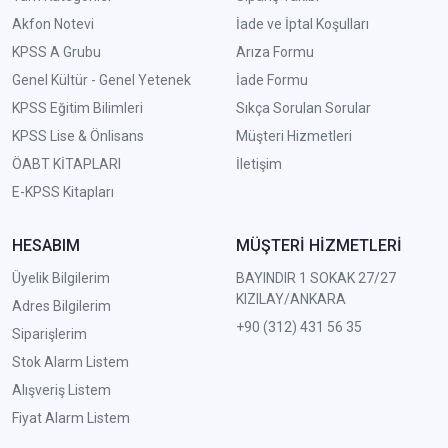
Akfon Notevi
İade ve İptal Koşulları
KPSS A Grubu
Arıza Formu
Genel Kültür - Genel Yetenek
İade Formu
KPSS Eğitim Bilimleri
Sıkça Sorulan Sorular
KPSS Lise & Önlisans
Müşteri Hizmetleri
ÖABT KİTAPLARI
İletişim
E-KPSS Kitapları
HESABIM
MÜŞTERİ HİZMETLERİ
Üyelik Bilgilerim
BAYINDIR 1 SOKAK 27/27
KIZILAY/ANKARA
Adres Bilgilerim
+90 (312) 431 56 35
Siparişlerim
Stok Alarm Listem
Alışveriş Listem
Fiyat Alarm Listem