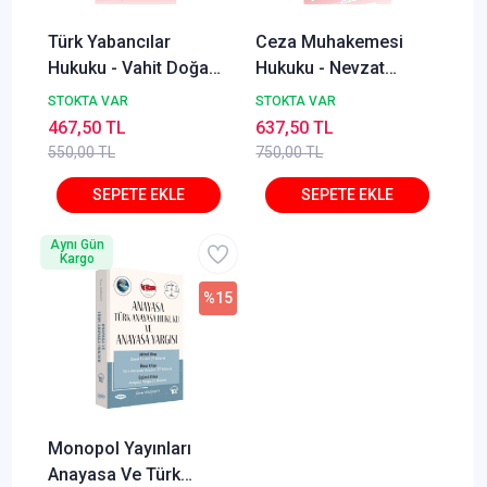
Türk Yabancılar
Ceza Muhakemesi
Hukuku - Vahit Doğan,
Hukuku - Nevzat
Alper Çağrı Yılmaz,
Toroslu, Haluk Toroslu
STOKTA VAR
STOKTA VAR
Lale Ayhan İzmirli
Metin Feyzioğlu Eylül
467,50 TL
637,50 TL
2025
550,00 TL
750,00 TL
Aynı Gün
Kargo
%15
Monopol Yayınları
Anayasa Ve Türk