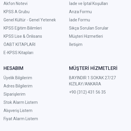
Akfon Notevi
İade ve İptal Koşulları
KPSS A Grubu
Arıza Formu
Genel Kültür - Genel Yetenek
İade Formu
KPSS Eğitim Bilimleri
Sıkça Sorulan Sorular
KPSS Lise & Önlisans
Müşteri Hizmetleri
ÖABT KİTAPLARI
İletişim
E-KPSS Kitapları
HESABIM
MÜŞTERİ HİZMETLERİ
Üyelik Bilgilerim
BAYINDIR 1 SOKAK 27/27
KIZILAY/ANKARA
Adres Bilgilerim
+90 (312) 431 56 35
Siparişlerim
Stok Alarm Listem
Alışveriş Listem
Fiyat Alarm Listem