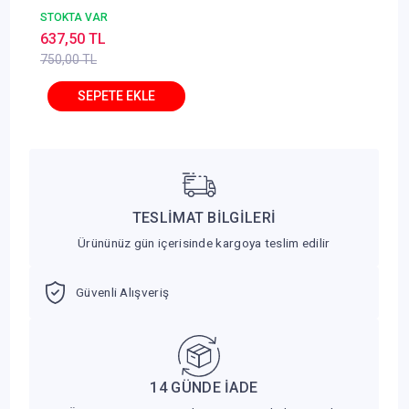
Anayasa Hukuku 10.
STOKTA VAR
Baskı Ömer Keskinsoy
637,50 TL
750,00 TL
TESLİMAT BİLGİLERİ
Ürününüz gün içerisinde kargoya teslim edilir
Güvenli Alışveriş
14 GÜNDE İADE