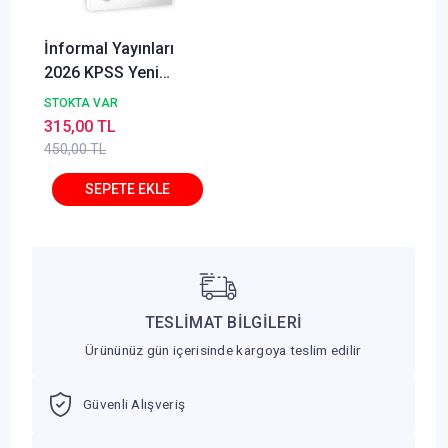
İnformal Yayınları
2026 KPSS Yeni
Sistem Anamorfik
STOKTA VAR
Matematik Özgün
315,00 TL
Soru Bankası Konu
450,00 TL
Konu Dijital Çözümlü
TESLİMAT BİLGİLERİ
Ürününüz gün içerisinde kargoya teslim edilir
Güvenli Alışveriş