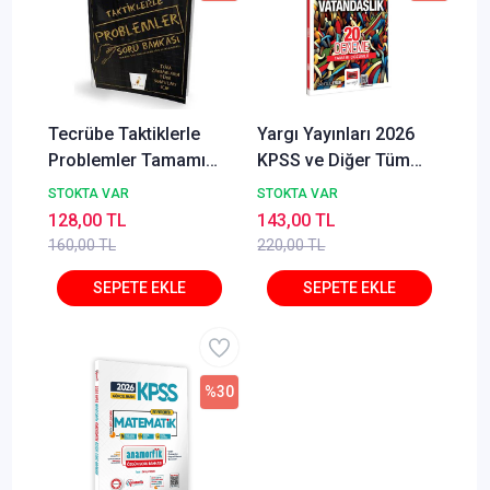
Tecrübe Taktiklerle
Yargı Yayınları 2026
Problemler Tamamı
KPSS ve Diğer Tüm
Dijital Çözümlü Soru
Sınavlara Yönelik
STOKTA VAR
STOKTA VAR
Bankası
Tamamı Çözümlü
128,00 TL
143,00 TL
Vatandaşlık 20
160,00 TL
220,00 TL
Deneme Cangül Erlik
%30