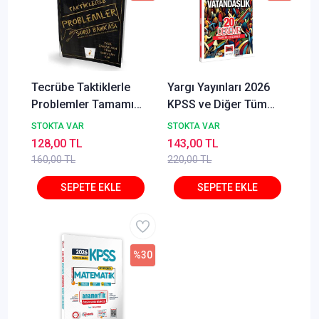
Tecrübe Taktiklerle
Yargı Yayınları 2026
Problemler Tamamı
KPSS ve Diğer Tüm
Dijital Çözümlü Soru
Sınavlara Yönelik
STOKTA VAR
STOKTA VAR
Bankası
Tamamı Çözümlü
128,00 TL
143,00 TL
Vatandaşlık 20
160,00 TL
220,00 TL
Deneme Cangül Erlik
%30