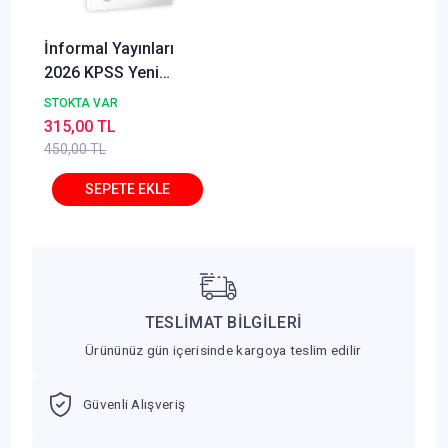
İnformal Yayınları
2026 KPSS Yeni
Sistem Anamorfik
STOKTA VAR
Matematik Özgün
315,00 TL
Soru Bankası Konu
450,00 TL
Konu Dijital Çözümlü
TESLİMAT BİLGİLERİ
Ürününüz gün içerisinde kargoya teslim edilir
Güvenli Alışveriş