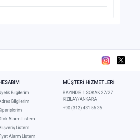
HESABIM
MÜŞTERİ HİZMETLERİ
Üyelik Bilgilerim
BAYINDIR 1 SOKAK 27/27
KIZILAY/ANKARA
Adres Bilgilerim
+90 (312) 431 56 35
Siparişlerim
Stok Alarm Listem
Alışveriş Listem
Fiyat Alarm Listem