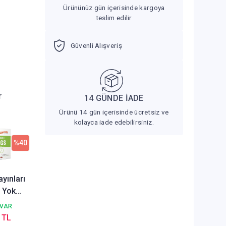
Ürününüz gün içerisinde kargoya
teslim edilir
Güvenli Alışveriş
r
14 GÜNDE İADE
Ürünü 14 gün içerisinde ücretsiz ve
kolayca iade edebilirsiniz.
%40
yınları
 Yok
ım Az
 VAR
r İçin
 TL