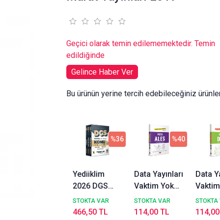
Geçici olarak temin edilememektedir. Temin
edildiğinde
Gelince Haber Ver
Bu ürünün yerine tercih edebileceğiniz ürünle
%36
%40
Yediiklim
Data Yayınları
Data Ya
2026 DGS
Vaktim Yok
Vaktim
Prestij Konu
Zamanım Az
Zaman
STOKTA VAR
STOKTA VAR
STOKTA
Anlatımlı
Diyenler İçin
Diyenle
466,50 TL
114,00 TL
114,00