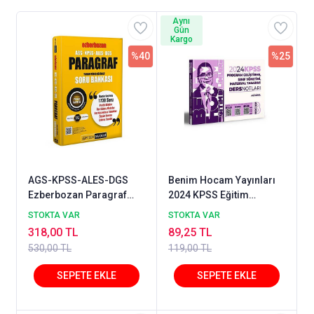
Aynı
Gün
Kargo
%40
%25
AGS-KPSS-ALES-DGS
Benim Hocam Yayınları
Ezberbozan Paragraf
2024 KPSS Eğitim
Tamamı Video Çözümlü
Bilimleri Program
STOKTA VAR
STOKTA VAR
Soru Bankası
Geliştirme Sınıf Yönetimi
318,00 TL
89,25 TL
Materyal Tasarımı Ders
530,00 TL
119,00 TL
Notları