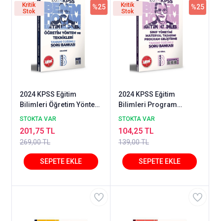
Kritik
Kritik
%25
%25
Stok
Stok
2024 KPSS Eğitim
2024 KPSS Eğitim
Bilimleri Öğretim Yöntem
Bilimleri Program
ve Teknikleri Tamamı
Geliştirme Sınıf Yönetimi
STOKTA VAR
STOKTA VAR
Çözümlü Soru Bankası
Materyal Tasarımı
201,75 TL
104,25 TL
Benim Hocam Yayınlarıı
Tamamı Çözümlü Soru
269,00 TL
139,00 TL
Bankası Benim Hocam
Yayınları