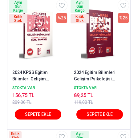
Aynı
Aynı
Gün
Gün
Kargo
Kargo
Kritik
Kritik
%25
%25
Stok
Stok
2024 KPSS Eğitim
2024 Eğitim Bilimleri
Bilimleri Gelişim
Gelişim Psikolojisi
Psikolojisi Tamamı
Tamamı Çözümlü 24
STOKTA VAR
STOKTA VAR
Çözümlü Soru Bankası
Deneme Benim Hocam
156,75 TL
89,25 TL
Benim Hocam Yayınları
Yayınları
209,00 TL
119,00 TL
Kritik
Aynı
Stok
Gün