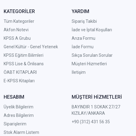
KATEGORİLER
YARDIM
Tüm Kategoriler
Sipariş Takibi
Akfon Notevi
İade ve İptal Koşulları
KPSS A Grubu
Arıza Formu
Genel Kültür - Genel Yetenek
İade Formu
KPSS Eğitim Bilimleri
Sıkça Sorulan Sorular
KPSS Lise & Önlisans
Müşteri Hizmetleri
ÖABT KİTAPLARI
İletişim
E-KPSS Kitapları
HESABIM
MÜŞTERİ HİZMETLERİ
Üyelik Bilgilerim
BAYINDIR 1 SOKAK 27/27
KIZILAY/ANKARA
Adres Bilgilerim
+90 (312) 431 56 35
Siparişlerim
Stok Alarm Listem