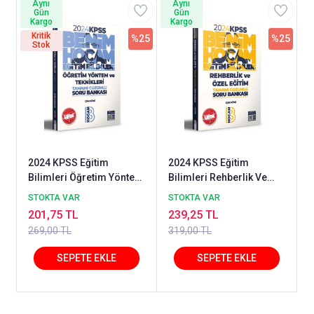
Aynı
Aynı
Gün
Gün
Kargo
Kargo
Kritik
%25
%25
Stok
2024 KPSS Eğitim
2024 KPSS Eğitim
Bilimleri Öğretim Yöntem
Bilimleri Rehberlik Ve
ve Teknikleri Tamamı
Özel Eğitim Tamamı
STOKTA VAR
STOKTA VAR
Çözümlü Soru Bankası
Çözümlü Soru Bankası
201,75 TL
239,25 TL
Benim Hocam Yayınlarıı
Benim Hocam Yayınları
269,00 TL
319,00 TL