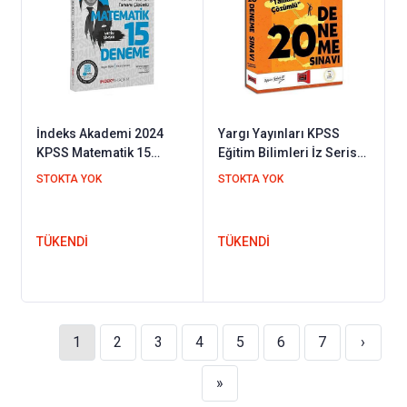
İndeks Akademi 2024
Yargı Yayınları KPSS
KPSS Matematik 15
Eğitim Bilimleri İz Serisi
Deneme Çözümlü - Metin
Tamamı Çözümlü 20
STOKTA YOK
STOKTA YOK
Şimşek İndeks Akademi
Deneme Sınavı
Yayıncılık
TÜKENDİ
TÜKENDİ
1
2
3
4
5
6
7
›
»