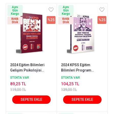
Aynı
Aynı
Gün
Gün
Kargo
Kargo
Kritik
Kritik
%25
%25
Stok
Stok
2024 Eğitim Bilimleri
2024 KPSS Eğitim
Gelişim Psikolojisi
Bilimleri Program
Tamamı Çözümlü 24
Geliştirme Sınıf Yönetimi
STOKTA VAR
STOKTA VAR
Deneme Benim Hocam
Materyal Tasarımı
89,25 TL
104,25 TL
Yayınları
Tamamı Çözümlü Soru
119,00 TL
139,00 TL
Bankası Benim Hocam
Yayınları