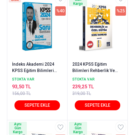
Kargo
%40
%25
İndeks Akademi 2024
2024 KPSS Eğitim
KPSS Eğitim Bilimleri
Bilimleri Rehberlik Ve
Ölçme ve Değerlendirme
Özel Eğitim Tamamı
STOKTA VAR
STOKTA VAR
Soru Bankası Çözümlü -
Çözümlü Soru Bankası
93,50 TL
239,25 TL
Emre Korcan Demir
Benim Hocam Yayınları
156,00 TL
319,00 TL
İndeks Akademi
Yayıncılık
Aynı
Aynı
Gün
Gün
Kargo
Kargo