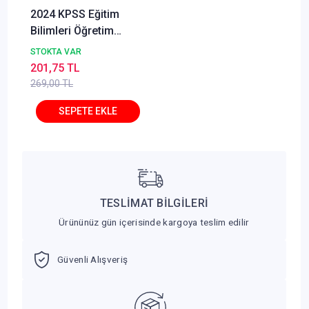
2024 KPSS Eğitim
Bilimleri Öğretim
Yöntem ve Teknikleri
STOKTA VAR
Tamamı Çözümlü
201,75 TL
Soru Bankası Benim
269,00 TL
Hocam Yayınlarıı
TESLİMAT BİLGİLERİ
Ürününüz gün içerisinde kargoya teslim edilir
Güvenli Alışveriş