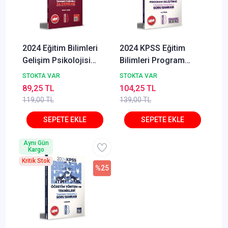
2024 Eğitim Bilimleri
2024 KPSS Eğitim
Gelişim Psikolojisi
Bilimleri Program
Tamamı Çözümlü 24
Geliştirme Sınıf
STOKTA VAR
STOKTA VAR
Deneme Benim
Yönetimi Materyal
89,25 TL
104,25 TL
Hocam Yayınları
Tasarımı Tamamı
119,00 TL
139,00 TL
Çözümlü Soru Bankası
Benim Hocam
Yayınları
Aynı Gün
Kargo
Kritik Stok
%25