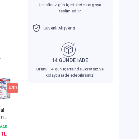
Ürününüz gün içerisinde kargoya
teslim edilir
Güvenli Alışveriş
r
14 GÜNDE İADE
Ürünü 14 gün içerisinde ücretsiz ve
kolayca iade edebilirsiniz.
%30
al
rı
KPSS
 VAR
ans
 TL