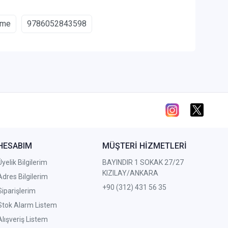
eme
9786052843598
HESABIM
MÜŞTERİ HİZMETLERİ
Üyelik Bilgilerim
BAYINDIR 1 SOKAK 27/27
KIZILAY/ANKARA
Adres Bilgilerim
+90 (312) 431 56 35
Siparişlerim
Stok Alarm Listem
Alışveriş Listem