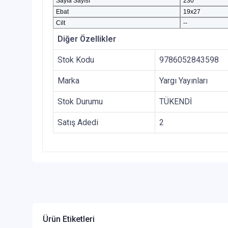
Sayfa Sayısı
230
Ebat
19x27
Cilt
--
Diğer Özellikler
Stok Kodu
9786052843598
Marka
Yargı Yayınları
Stok Durumu
TÜKENDİ
Satış Adedi
2
Ürün Etiketleri