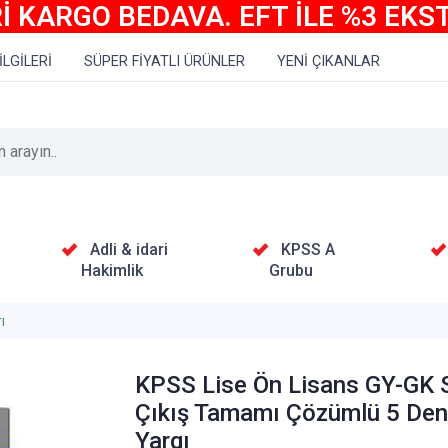
İ KARGO BEDAVA. EFT İLE %3 EKS
İLGİLERİ
SÜPER FİYATLI ÜRÜNLER
YENİ ÇIKANLAR
Adli & idari
KPSS A
Hakimlik
Grubu
ı
KPSS Lise Ön Lisans GY-GK 
Çıkış Tamamı Çözümlü 5 De
Yargı