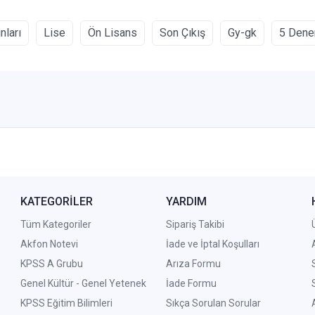
nları
Lise
Ön Lisans
Son Çıkış
Gy-gk
5 Den
KATEGORİLER
YARDIM
Tüm Kategoriler
Sipariş Takibi
Akfon Notevi
İade ve İptal Koşulları
KPSS A Grubu
Arıza Formu
Genel Kültür - Genel Yetenek
İade Formu
KPSS Eğitim Bilimleri
Sıkça Sorulan Sorular