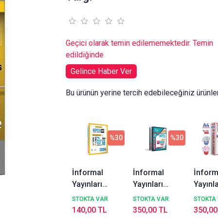
Geçici olarak temin edilememektedir. Temin
edildiğinde
Gelince Haber Ver
Bu ürünün yerine tercih edebileceğiniz ürünle
%30
%30
İnformal
İnformal
İnform
Yayınları
Yayınları
Yayınla
2026 KPSS
2026 KPSS
2026 
STOKTA VAR
STOKTA VAR
STOKTA
Ortaöğretim/Lise
Ön Lisans
ÖnLis
140,00 TL
350,00 TL
350,00