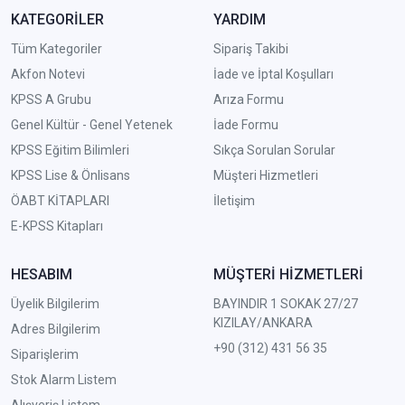
KATEGORİLER
YARDIM
Tüm Kategoriler
Sipariş Takibi
Akfon Notevi
İade ve İptal Koşulları
KPSS A Grubu
Arıza Formu
Genel Kültür - Genel Yetenek
İade Formu
KPSS Eğitim Bilimleri
Sıkça Sorulan Sorular
KPSS Lise & Önlisans
Müşteri Hizmetleri
ÖABT KİTAPLARI
İletişim
E-KPSS Kitapları
HESABIM
MÜŞTERİ HİZMETLERİ
Üyelik Bilgilerim
BAYINDIR 1 SOKAK 27/27
KIZILAY/ANKARA
Adres Bilgilerim
+90 (312) 431 56 35
Siparişlerim
Stok Alarm Listem
Alışveriş Listem