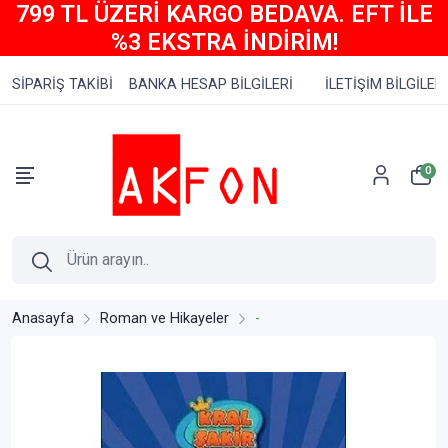
799 TL ÜZERİ KARGO BEDAVA. EFT İLE
%3 EKSTRA İNDİRİM!
SİPARİŞ TAKİBİ
BANKA HESAP BİLGİLERİ
İLETİŞİM BİLGİLERİ
0
Anasayfa
Roman ve Hikayeler
-