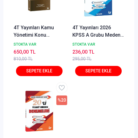
4T Yayınları Kamu
4T Yayınları 2026
Yönetimi Konu
KPSS A Grubu Medeni
Anlatımı Oktay Kuşer
Hukuk 20'li Deneme
STOKTA VAR
STOKTA VAR
Ernil Şahin
650,00 TL
236,00 TL
810,00 TL
295,00 TL
%20