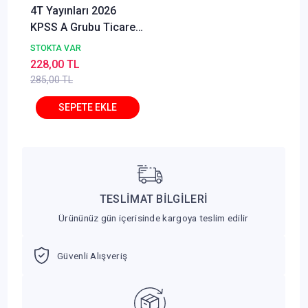
4T Yayınları 2026
KPSS A Grubu Ticaret
Hukuku 20'li Deneme
STOKTA VAR
Oğuz Şener
228,00 TL
285,00 TL
TESLİMAT BİLGİLERİ
Ürününüz gün içerisinde kargoya teslim edilir
Güvenli Alışveriş