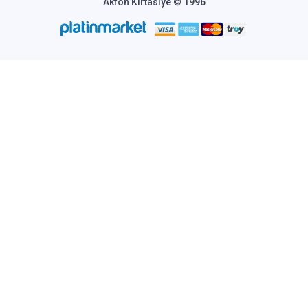
Akfon Kırtasiye © 1996