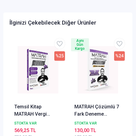
İlginizi Çekebilecek Diğer Ürünler
Aynı
Gün
Kargo
%25
%24
Temsil Kitap
MATRAH Çözümlü 7
MATRAH Vergi
Fark Deneme
Hukuku Konu
Sertkan Erdurmaz
STOKTA VAR
STOKTA VAR
Anlatımı Sertkan
Temsil Kitap
569,25 TL
130,00 TL
Erdurmaz