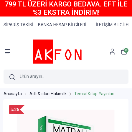
799 TL ÜZERİ KARGO BEDAVA. EFT İLE
%3 EKSTRA İNDİRİM!
SİPARİŞ TAKİBİ
BANKA HESAP BİLGİLERİ
İLETİŞİM BİLGİLERİ
0
Anasayfa
Adli & idari Hakimlik
Temsil Kitap Yayınları
%25