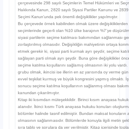
çerçevesinde 298 sayılı Seçimlerin Temel Hükümleri ve Seç
Hakkında Kanun, 2820 sayılı Siyasi Partiler Kanunu ve 2839 sa
Seçimi Kanun’unda pek önemli değişiklikler yapılmıştır.
Bu çerçevede örnek kabilinden olmak üzere değişikliklerden bir
seçimlerinde geçerli olan %10 ülke barajının %7’ye düşürülme
siyasi partilerin seçime katılması bakımından sağlanması ge
zorlaştırılmış olmasıdır. Değişikliğin mahiyetinin ortaya kon
etmek gerekir ki, siyasi parti kurmak ayrı şeydir, seçime katı
sağlayan parti olmak ayrı şeydir. Buna göre değişiklikler önces
seçime katılma koşullarını sağlamış olmasının iki yolu vardı
grubu olmak, ikincisi ise illerin en az yarısında oy verme gü
evvel teşkilat kurmuş ve büyük kongresini yapmış olmaktı. İşte
sonucu seçime katılma koşullarının sağlanmış olması bakımın
kanundan çıkarılmıştır.
Kitap iki kısımdan müteşekkildir. Birinci kısım anayasa huku
alanıdır. İkinci kısmı Türk anayasa hukuku konuları oluşturm
bölümler halinde tasnif edilmiştir. Bundan maksat konuların ak
olmasının sağlanmasıdır. Bölümlerde konuyla ilgili metin şek
sıra tablo ve sorulara da yer verilmiştir. Kitap içerisinde topl