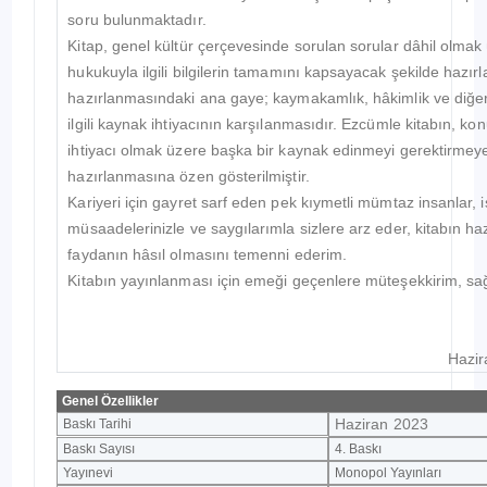
soru bulunmaktadır.
Kitap, genel kültür çerçevesinde sorulan sorular dâhil olma
hukukuyla ilgili bilgilerin tamamını kapsayacak şekilde hazırla
hazırlanmasındaki ana gaye; kaymakamlık, hâkimlik ve diğer
ilgili kaynak ihtiyacının karşılanmasıdır. Ezcümle kitabın, ko
ihtiyacı olmak üzere başka bir kaynak edinmeyi gerektirmey
hazırlanmasına özen gösterilmiştir.
Kariyeri için gayret sarf eden pek kıymetli mümtaz insanlar, i
müsaadelerinizle ve saygılarımla sizlere arz eder, kitabın h
faydanın hâsıl olmasını temenni ederim.
Kitabın yayınlanması için emeği geçenlere müteşekkirim, sağ
Haziran 2023 /A
Genel Özellikler
Haziran 2023
Baskı Tarihi
Baskı Sayısı
4. Baskı
Yayınevi
Monopol Yayınları