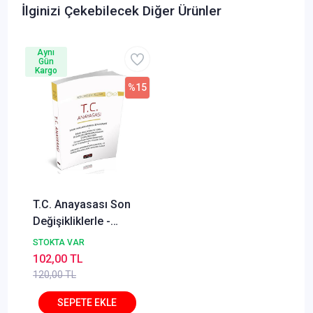
İlginizi Çekebilecek Diğer Ürünler
Aynı
Gün
Kargo
%15
T.C. Anayasası Son
Değişikliklerle -
Savaş Yayınları Ekim
STOKTA VAR
2025
102,00 TL
120,00 TL