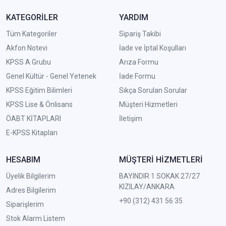
KATEGORİLER
YARDIM
Tüm Kategoriler
Sipariş Takibi
Akfon Notevi
İade ve İptal Koşulları
KPSS A Grubu
Arıza Formu
Genel Kültür - Genel Yetenek
İade Formu
KPSS Eğitim Bilimleri
Sıkça Sorulan Sorular
KPSS Lise & Önlisans
Müşteri Hizmetleri
ÖABT KİTAPLARI
İletişim
E-KPSS Kitapları
HESABIM
MÜŞTERİ HİZMETLERİ
Üyelik Bilgilerim
BAYINDIR 1 SOKAK 27/27
KIZILAY/ANKARA
Adres Bilgilerim
+90 (312) 431 56 35
Siparişlerim
Stok Alarm Listem