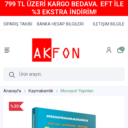
799 TL ÜZERİ KARGO BEDAVA. EFT İLE
%3 EKSTRA İNDİRİM!
SİPARİŞ TAKİBİ
BANKA HESAP BİLGİLERİ
İLETİŞİM BİLGİLERİ
0
Anasayfa
Kaymakamlık
Monopol Yayınları
%30