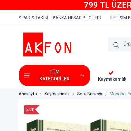
799 TL ÜZER
SİPARİŞ TAKİBİ
BANKA HESAP BİLGİLERİ
İLETİŞİM B
TÜM
KATEGORİLER
Kaymakamlık
Anasayfa
Kaymakamlık
Soru Bankası
Monopol Ya
%20