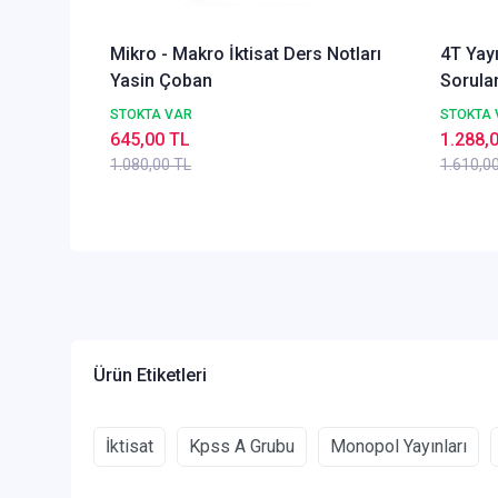
Mikro - Makro İktisat Ders Notları
4T Yayı
Yasin Çoban
Sorular
STOKTA VAR
STOKTA 
645,00 TL
1.288,
1.080,00 TL
1.610,0
Ürün Etiketleri
İktisat
Kpss A Grubu
Monopol Yayınları