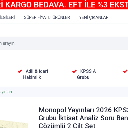
İ KARGO BEDAVA. EFT İLE %3 EKS
İLGİLERİ
SÜPER FİYATLI ÜRÜNLER
YENİ ÇIKANLAR
Adli & idari
KPSS A
Hakimlik
Grubu
yınları
Monopol Yayınları 2026 KPS
Grubu İktisat Analiz Soru Ba
Çözümlü 2 Cilt Set