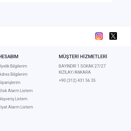
HESABIM
MÜŞTERİ HİZMETLERİ
Üyelik Bilgilerim
BAYINDIR 1 SOKAK 27/27
KIZILAY/ANKARA
Adres Bilgilerim
+90 (312) 431 56 35
Siparişlerim
Stok Alarm Listem
Alışveriş Listem
Fiyat Alarm Listem