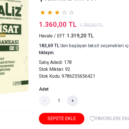
1.360,00 TL
1.700,00 TL
1.319,20 TL
Havale / EFT:
183,69 TL
'den başlayan taksit seçenekleri iç
tıklayın.
Satış Adedi:
178
Stok Miktarı: 92
Stok Kodu: 9786255656421
Adet
-
+
SEPETE EKLE
FAVORİLERE EK