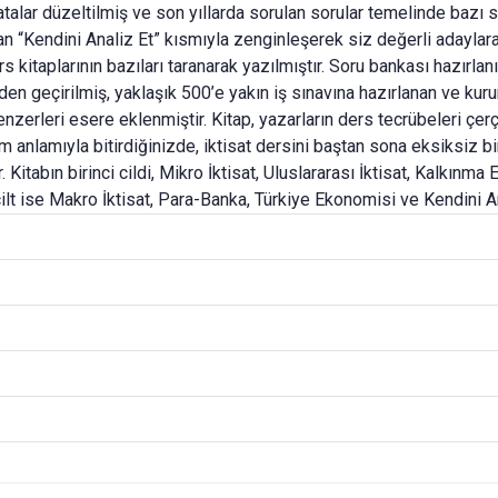
atalar düzeltilmiş ve son yıllarda sorulan sorular temelinde bazı 
 “Kendini Analiz Et” kısmıyla zenginleşerek siz değerli adaylara d
ers kitaplarının bazıları taranarak yazılmıştır. Soru bankası hazır
n geçirilmiş, yaklaşık 500’e yakın iş sınavına hazırlanan ve kur
 benzerleri esere eklenmiştir. Kitap, yazarların ders tecrübeleri ç
anlamıyla bitirdiğinizde, iktisat dersini baştan sona eksiksiz bir
r. Kitabın birinci cildi, Mikro İktisat, Uluslararası İktisat, Kalkı
cilt ise Makro İktisat, Para-Banka, Türkiye Ekonomisi ve Kendini 