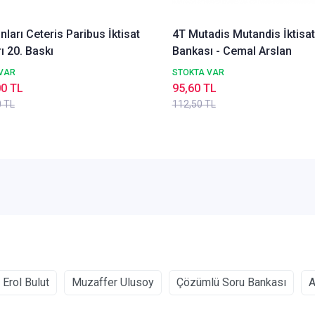
nları Ceteris Paribus İktisat
4T Mutadis Mutandis İktisa
ı 20. Baskı
Bankası - Cemal Arslan
VAR
STOKTA VAR
00 TL
95,60 TL
0 TL
112,50 TL
Erol Bulut
Muzaffer Ulusoy
Çözümlü Soru Bankası
A