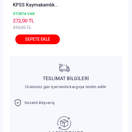
KPSS Kaymakamlık
Kamu Yönetimi Konu
STOKTA VAR
Anlatımı - Ali Cömert
272,00 TL
Makro Kitabevi
340,00 TL
TESLİMAT BİLGİLERİ
Ürününüz gün içerisinde kargoya teslim edilir
Güvenli Alışveriş