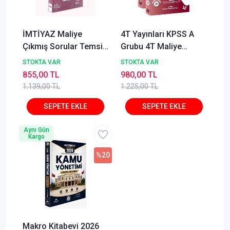
İMTİYAZ Maliye
4T Yayınları KPSS A
Çıkmış Sorular Temsil
Grubu 4T Maliye
Kitap 2025
Soruları Soru Bankası
STOKTA VAR
STOKTA VAR
20. Baskı - Arda Hakan
855,00 TL
980,00 TL
Öğretir 4T Yayınları
1.139,00 TL
1.225,00 TL
Aynı Gün
Kargo
%20
Makro Kitabevi 2026