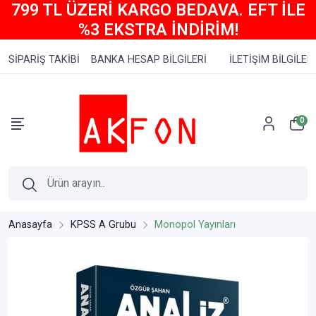
799 TL ÜZERİ KARGO BEDAVA. EFT İLE
%3 EKSTRA İNDİRİM!
SİPARİŞ TAKİBİ
BANKA HESAP BİLGİLERİ
İLETİŞİM BİLGİLERİ
0
Anasayfa
KPSS A Grubu
Monopol Yayınları