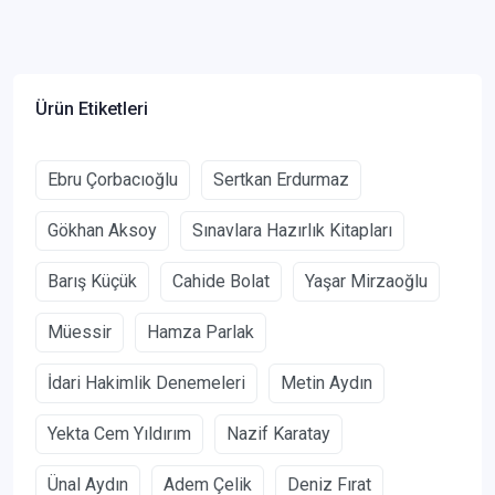
Ürün Etiketleri
Ebru Çorbacıoğlu
Sertkan Erdurmaz
Gökhan Aksoy
Sınavlara Hazırlık Kitapları
Barış Küçük
Cahide Bolat
Yaşar Mirzaoğlu
Müessir
Hamza Parlak
İdari Hakimlik Denemeleri
Metin Aydın
Yekta Cem Yıldırım
Nazif Karatay
Ünal Aydın
Adem Çelik
Deniz Fırat