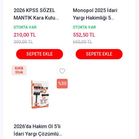
2026 KPSS SÖZEL
Monopol 2025 İdari
MANTIK Kara Kutu
Yargı Hakimliği 5
ÖSYM Çıkmış Soru
Deneme Çözümlü
STOKTA VAR
STOKTA VAR
Havuzu Bankası Konu
Monopol Yayınları
210,00 TL
552,50 TL
Özetli Dijital Çözümlü
300,00 TL
650,00 TL
Kritik
Stok
%30
2026’da Hakim Ol 5’li
İdari Yargı Çözümlü