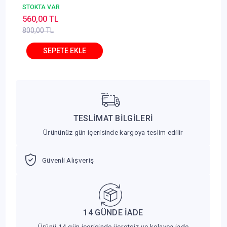
Deneme Seti
STOKTA VAR
560,00 TL
800,00 TL
TESLİMAT BİLGİLERİ
Ürününüz gün içerisinde kargoya teslim edilir
Güvenli Alışveriş
14 GÜNDE İADE
Ürünü 14 gün içerisinde ücretsiz ve kolayca iade