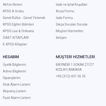
Akfon Notevi
İade ve İptal Koşulları
KPSS A Grubu
Arıza Formu
Genel Kültür - Genel Yetenek
İade Formu
KPSS Eğitim Bilimleri
Sıkça Sorulan Sorular
KPSS Lise & Önlisans
Müşteri Hizmetleri
ÖABT KİTAPLARI
İletişim
E-KPSS Kitapları
HESABIM
MÜŞTERİ HİZMETLERİ
Üyelik Bilgilerim
BAYINDIR 1 SOKAK 27/27
KIZILAY/ANKARA
Adres Bilgilerim
+90 (312) 431 56 35
Siparişlerim
Stok Alarm Listem
Alışveriş Listem
Fiyat Alarm Listem