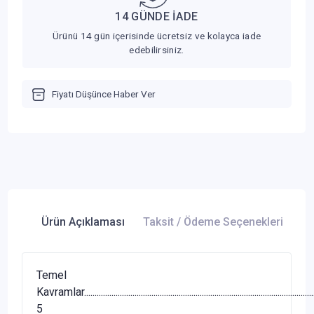
14 GÜNDE İADE
Ürünü 14 gün içerisinde ücretsiz ve kolayca iade
edebilirsiniz.
Fiyatı Düşünce Haber Ver
Ürün Açıklaması
Taksit / Ödeme Seçenekleri
Ür
Temel
Kavramlar..............................................................................................................
5