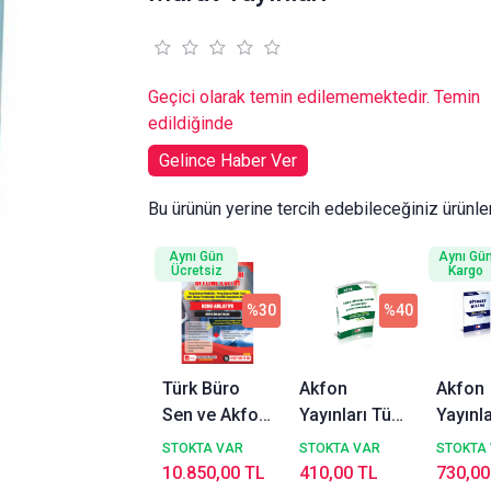
Geçici olarak temin edilememektedir. Temin
edildiğinde
Gelince Haber Ver
Bu ürünün yerine tercih edebileceğiniz ürünle
Aynı Gün
Aynı Gü
Ücretsiz
Kargo
%30
%40
Türk Büro
Akfon
Akfon
Sen ve Akfon
Yayınları Türk
Yayınla
Kitap
Siyasal
Siyaset
STOKTA VAR
STOKTA VAR
STOKTA
İşbirliğiyle
Hayatı
ve Yön
10.850,00 TL
410,00 TL
730,00