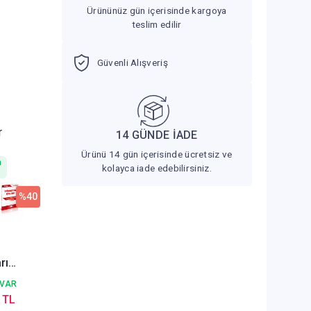
Ürününüz gün içerisinde kargoya
teslim edilir
Güvenli Alışveriş
r
14 GÜNDE İADE
Ürünü 14 gün içerisinde ücretsiz ve
n
kolayca iade edebilirsiniz.
%40
rı
 Bilimi
 VAR
etim
 TL