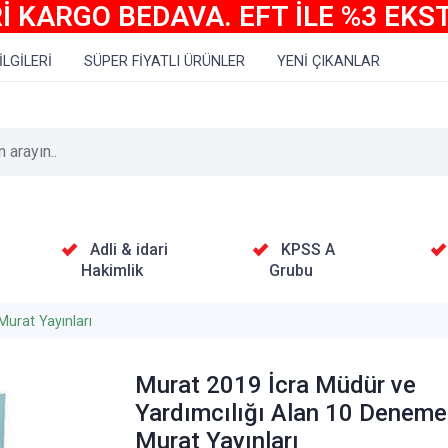
İ KARGO BEDAVA. EFT İLE %3 EKS
İLGİLERİ
SÜPER FİYATLI ÜRÜNLER
YENİ ÇIKANLAR
Adli & idari
KPSS A
Hakimlik
Grubu
Murat Yayınları
Murat 2019 İcra Müdür ve
Yardımcılığı Alan 10 Deneme
Murat Yayınları