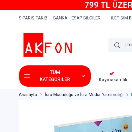
799 TL ÜZER
SİPARİŞ TAKİBİ
BANKA HESAP BİLGİLERİ
İLETİŞİM B
TÜM
KATEGORİLER
Kaymakamlık
Anasayfa
İcra Müdürlüğü ve İcra Müdür Yardımcılığı