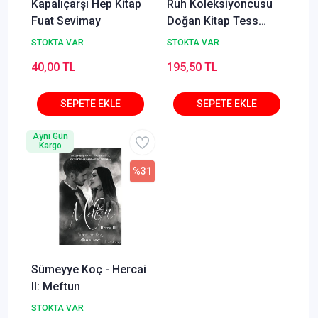
Kapalıçarşı Hep Kitap
Ruh Koleksiyoncusu
Fuat Sevimay
Doğan Kitap Tess
Gerritsen
STOKTA VAR
STOKTA VAR
40,00 TL
195,50 TL
Aynı Gün
Kargo
%31
Sümeyye Koç - Hercai
II: Meftun
STOKTA VAR