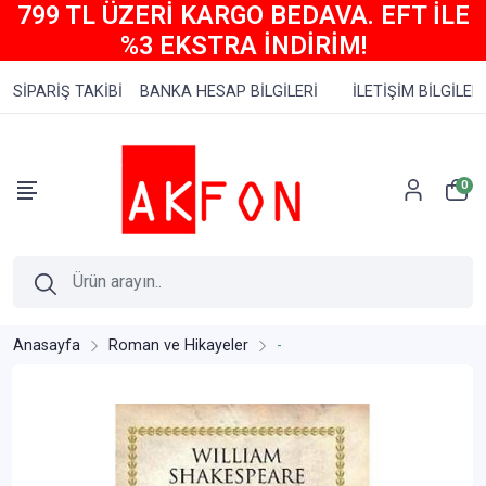
799 TL ÜZERİ KARGO BEDAVA. EFT İLE
%3 EKSTRA İNDİRİM!
SİPARİŞ TAKİBİ
BANKA HESAP BİLGİLERİ
İLETİŞİM BİLGİLERİ
0
Anasayfa
Roman ve Hikayeler
-