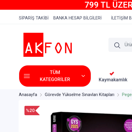
799 TL ÜZER
SİPARİŞ TAKİBİ
BANKA HESAP BİLGİLERİ
İLETİŞİM B
TÜM
KATEGORİLER
Kaymakamlık
Anasayfa
Görevde Yükselme Sınavları Kitapları
Pege
%20