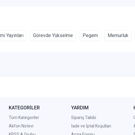
i Yayınları
Görevde Yükselme
Pegem
Memurluk
KATEGORİLER
YARDIM
Tüm Kategoriler
Sipariş Takibi
Akfon Notevi
İade ve İptal Koşulları
KPSS A Grubu
Arıza Formu