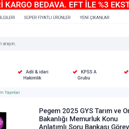
İ KARGO BEDAVA. EFT İLE %3 EKS
İLGİLERİ
SÜPER FİYATLI ÜRÜNLER
YENİ ÇIKANLAR
Adli & idari
KPSS A
Hakimlik
Grubu
m Yayınları
Pegem 2025 GYS Tarım ve O
Bakanlığı Memurluk Konu
Anlatımlı Soru Bankası Göre