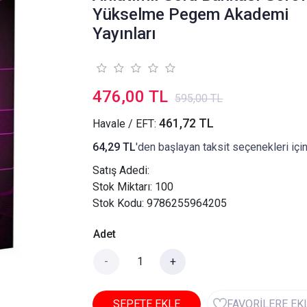
Yükselme Pegem Akademi
Yayınları
476,00 TL
595,00 TL
461,72 TL
Havale / EFT:
64,29 TL
'den başlayan taksit seçenekleri içi
Satış Adedi:
Stok Miktarı: 100
Stok Kodu: 9786255964205
Adet
-
+
SEPETE EKLE
FAVORİLERE EK