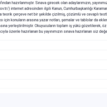
ından hazırlanmıştır. Sınava girecek olan adaylarımızın, yayınım
tr/) internet adresinden ilgili Kanun, Cumhurbaşkanlığı Kararnam
da teorik çerçeve net bir şekilde çizilmiş, çözümlü ve cevaplı testl
sı için konuların arasına yazar notları, şemalar ve tablolar da ekl
asına yerleştirilmiştir. Okuyucuların toplam iş yükü gözetilerek, 
ıyla özenle hazırlanan bu yayınımızın sınava hazırlanan siz değer