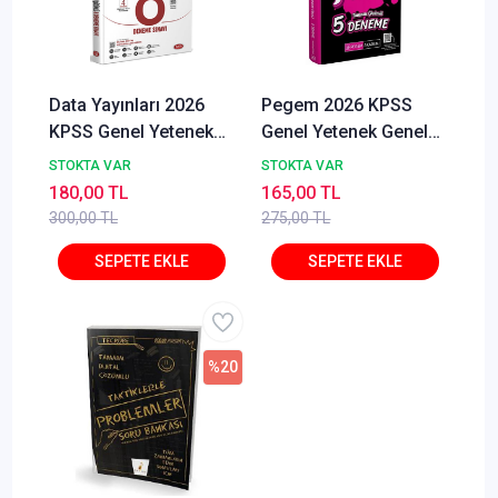
Data Yayınları 2026
Pegem 2026 KPSS
KPSS Genel Yetenek
Genel Yetenek Genel
Genel Kültür Tamamı
Kültür Sezon Finali 5
STOKTA VAR
STOKTA VAR
Çözümlü 8 Deneme
Deneme Pegem
180,00 TL
165,00 TL
Sınavı
Akademi Yayınları
300,00 TL
275,00 TL
%20