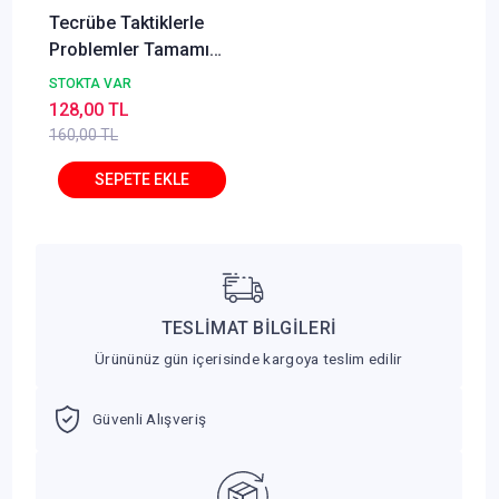
Tecrübe Taktiklerle
Problemler Tamamı
Dijital Çözümlü Soru
STOKTA VAR
Bankası
128,00 TL
160,00 TL
TESLİMAT BİLGİLERİ
Ürününüz gün içerisinde kargoya teslim edilir
Güvenli Alışveriş