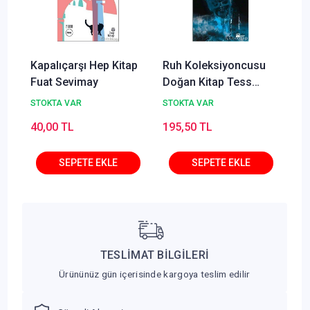
Kapalıçarşı Hep Kitap
Ruh Koleksiyoncusu
Fuat Sevimay
Doğan Kitap Tess
Gerritsen
STOKTA VAR
STOKTA VAR
40,00 TL
195,50 TL
TESLİMAT BİLGİLERİ
Ürününüz gün içerisinde kargoya teslim edilir