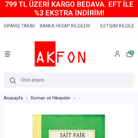
799 TL ÜZERİ KARGO BEDAVA. EFT İLE
%3 EKSTRA İNDİRİM!
SİPARİŞ TAKİBİ
BANKA HESAP BİLGİLERİ
İLETİŞİM BİLGİLERİ
0
Anasayfa
Roman ve Hikayeler
-