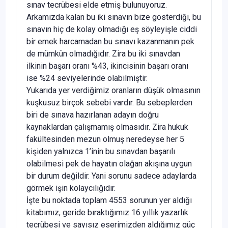
sınav tecrübesi elde etmiş bulunuyoruz.
Arkamızda kalan bu iki sınavın bize gösterdiği, bu
sınavın hiç de kolay olmadığı eş söyleyişle ciddi
bir emek harcamadan bu sınavı kazanmanın pek
de mümkün olmadığıdır. Zira bu iki sınavdan
ilkinin başarı oranı %43, ikincisinin başarı oranı
ise %24 seviyelerinde olabilmiştir.
Yukarıda yer verdiğimiz oranların düşük olmasının
kuşkusuz birçok sebebi vardır. Bu sebeplerden
biri de sınava hazırlanan adayın doğru
kaynaklardan çalışmamış olmasıdır. Zira hukuk
fakültesinden mezun olmuş neredeyse her 5
kişiden yalnızca 1’inin bu sınavdan başarılı
olabilmesi pek de hayatın olağan akışına uygun
bir durum değildir. Yani sorunu sadece adaylarda
görmek işin kolaycılığıdır.
İşte bu noktada toplam 4553 sorunun yer aldığı
kitabımız, geride bıraktığımız 16 yıllık yazarlık
tecrübesi ve sayısız eserimizden aldığımız güç