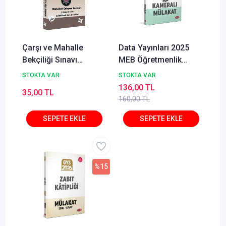
Çarşı ve Mahalle
Data Yayınları 2025
Bekçiliği Sınavı
MEB Öğretmenlik
Mülakat Çalışma
Mülakat Soru-Cevap
STOKTA VAR
STOKTA VAR
Soruları Mehmet
136,00 TL
35,00 TL
Kolcu 4T Yayınları
160,00 TL
%15