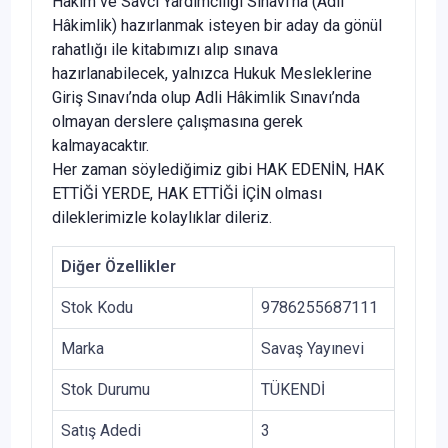
Hâkim ve Savcı Yardımcılığı Sınavı’na (Adli
Hâkimlik) hazırlanmak isteyen bir aday da gönül
rahatlığı ile kitabımızı alıp sınava
hazırlanabilecek, yalnızca Hukuk Mesleklerine
Giriş Sınavı’nda olup Adli Hâkimlik Sınavı’nda
olmayan derslere çalışmasına gerek
kalmayacaktır.
Her zaman söylediğimiz gibi HAK EDENİN, HAK
ETTİĞİ YERDE, HAK ETTİĞİ İÇİN olması
dileklerimizle kolaylıklar dileriz.
Diğer Özellikler
Stok Kodu
9786255687111
Marka
Savaş Yayınevi
Stok Durumu
TÜKENDİ
Satış Adedi
3