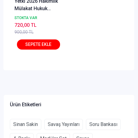
Yetki 2026 Hakimlik
Mülakat Hukuk
Soruları 7. Baskı -
STOKTA VAR
Özal Duran Yetki
720,00 TL
Yayıncılık
900,00 TL
Ürün Etiketleri
Sinan Sakin
Savaş Yayınları
Soru Bankası