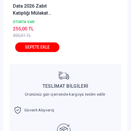
Data 2026 Zabıt
Katipliği Mülakat
Sınavına Hazırlık Soru-
STOKTA VAR
Cevap Data Yayınları
255,00 TL
300,01 TL
TESLİMAT BİLGİLERİ
Ürününüz gün içerisinde kargoya teslim edilir
Güvenli Alışveriş