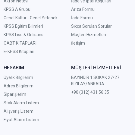
Akfon Notevi
İade ve İptal Koşulları
KPSS A Grubu
Arıza Formu
Genel Kültür - Genel Yetenek
İade Formu
KPSS Eğitim Bilimleri
Sıkça Sorulan Sorular
KPSS Lise & Önlisans
Müşteri Hizmetleri
ÖABT KİTAPLARI
İletişim
E-KPSS Kitapları
HESABIM
MÜŞTERİ HİZMETLERİ
Üyelik Bilgilerim
BAYINDIR 1 SOKAK 27/27
KIZILAY/ANKARA
Adres Bilgilerim
+90 (312) 431 56 35
Siparişlerim
Stok Alarm Listem
Alışveriş Listem
Fiyat Alarm Listem