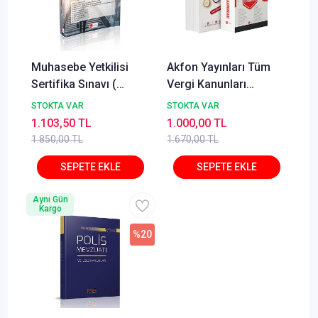
Muhasebe Yetkilisi
Akfon Yayınları Tüm
Sertifika Sınavı (
Vergi Kanunları
MERKEZİ YÖNETİM )
Ağustos 2025
STOKTA VAR
STOKTA VAR
Konu Anlatım Kitabı
1.103,50 TL
1.000,00 TL
1.850,00 TL
1.670,00 TL
Aynı Gün
Kargo
%20