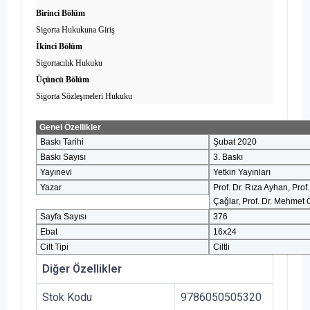
Birinci Bölüm
Sigorta Hukukuna Giriş
İkinci Bölüm
Sigortacılık Hukuku
Üçüncü Bölüm
Sigorta Sözleşmeleri Hukuku
Genel Özellikler
Baskı Tarihi
Şubat 2020
Baskı Sayısı
3. Baskı
Yayınevi
Yetkin Yayınları
Yazar
Prof. Dr. Rıza Ayhan, Prof.
Çağlar, Prof. Dr. Mehmet
Sayfa Sayısı
376
Ebat
16x24
Cilt Tipi
Ciltli
Diğer Özellikler
Stok Kodu
9786050505320