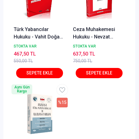
Türk Yabancılar
Ceza Muhakemesi
Hukuku - Vahit Doğan,
Hukuku - Nevzat
Alper Çağrı Yılmaz,
Toroslu, Haluk Toroslu
STOKTA VAR
STOKTA VAR
Lale Ayhan İzmirli
Metin Feyzioğlu Eylül
467,50 TL
637,50 TL
2025
550,00 TL
750,00 TL
Aynı Gün
Kargo
%15