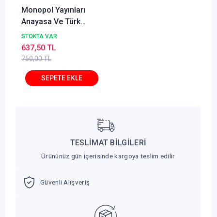
Monopol Yayınları
Anayasa Ve Türk
Anayasa Hukuku 10.
STOKTA VAR
Baskı Ömer Keskinsoy
637,50 TL
750,00 TL
TESLİMAT BİLGİLERİ
Ürününüz gün içerisinde kargoya teslim edilir
Güvenli Alışveriş