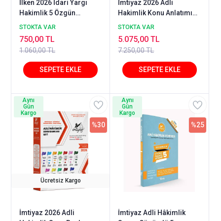
İlken 2026 İdari Yargı
İmtiyaz 2026 Adli
Hakimlik 5 Özgün
Hakimlik Konu Anlatımı
Deneme Çözümlü - Barış
Seti İmtiyaz Yayıncılık
STOKTA VAR
STOKTA VAR
Küçük İlken Yayınları
750,00 TL
5.075,00 TL
1.060,00 TL
7.250,00 TL
Aynı
Aynı
Gün
Gün
Kargo
Kargo
%30
%25
Ücretsiz Kargo
İmtiyaz 2026 Adli
İmtiyaz Adli Hâkimlik