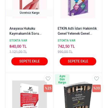
Ücretsiz Kargo
Anayasa Hukuku
ETKİN Adli İdari Hakimlik
Kaymakamlık Soru
Genel Yetenek Genel
Bankası Mehmet Bülent
Kültür Çıkmış Soru
STOKTA VAR
STOKTA VAR
Kahraman Temsil Kitap
Bankası Çözümlü 6.
840,00 TL
742,50 TL
Baskı Temsil Kitap
1.121,00 TL
990,00 TL
Yayınları
Aynı
Gün
Kargo
%25
%30