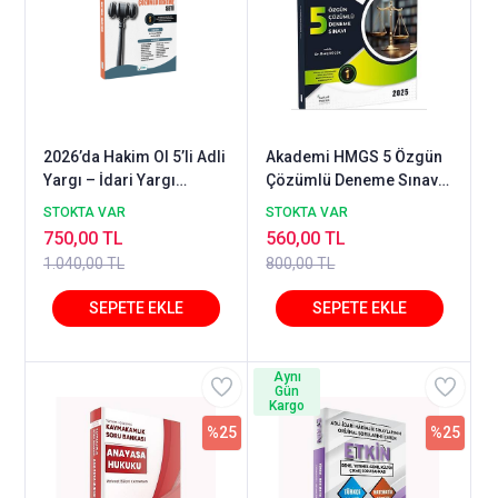
2026’da Hakim Ol 5’li Adli
Akademi HMGS 5 Özgün
Yargı – İdari Yargı
Çözümlü Deneme Sınavı
Çözümlü Deneme Seti
2025
STOKTA VAR
STOKTA VAR
750,00 TL
560,00 TL
1.040,00 TL
800,00 TL
Aynı
Gün
Kargo
%25
%25