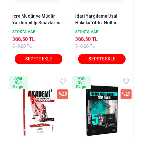
İcra Müdür ve Müdür
İdari Yargılama Usul
Yardımcılığı Sınavlarına
Hukuku Yıldız Notlar
Hazırlık TAKİP Süreler ve
Mehmet Bülent
STOKTA VAR
STOKTA VAR
Oranlar El Kitabı
Kahraman Temsil Kitap
388,50 TL
388,50 TL
518,00 TL
518,00 TL
Aynı
Aynı
Gün
Gün
Kargo
Kargo
%29
%29