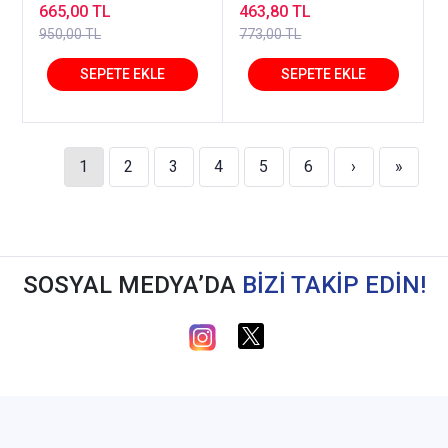
Temsil Kitap
665,00 TL
463,80 TL
950,00 TL
773,00 TL
1
2
3
4
5
6
›
»
SOSYAL MEDYA’DA
BİZİ TAKİP EDİN!