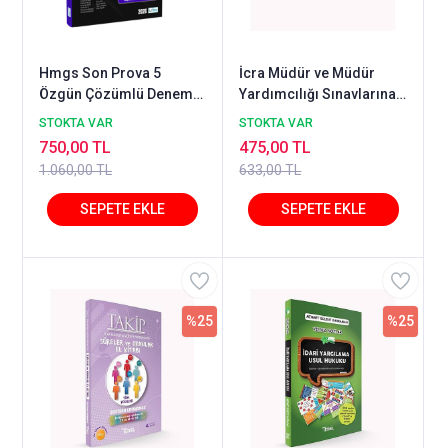
Hmgs Son Prova 5
İcra Müdür ve Müdür
Özgün Çözümlü Deneme
Yardımcılığı Sınavlarına
Sınavı 2026
Hazırlık TAKİP Görsel
STOKTA VAR
STOKTA VAR
Hafıza Serisi Ticaret
750,00 TL
475,00 TL
Hukuku
1.060,00 TL
633,00 TL
%25
%25