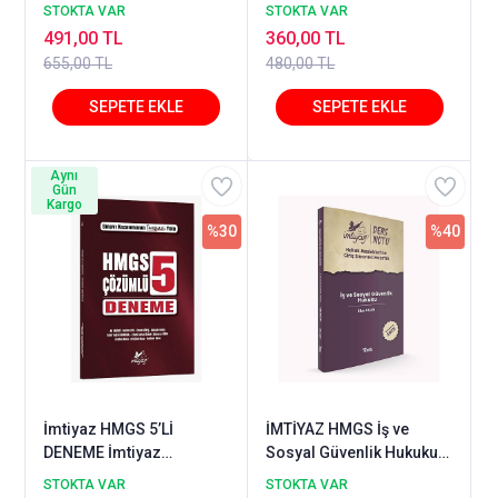
Yılmazer Temsil Kitap
STOKTA VAR
STOKTA VAR
491,00 TL
360,00 TL
655,00 TL
480,00 TL
Aynı
Gün
Kargo
%30
%40
İmtiyaz HMGS 5’Lİ
İMTİYAZ HMGS İş ve
DENEME İmtiyaz
Sosyal Güvenlik Hukuku
Yayıncılık
Ders Notu İlke Açan
STOKTA VAR
STOKTA VAR