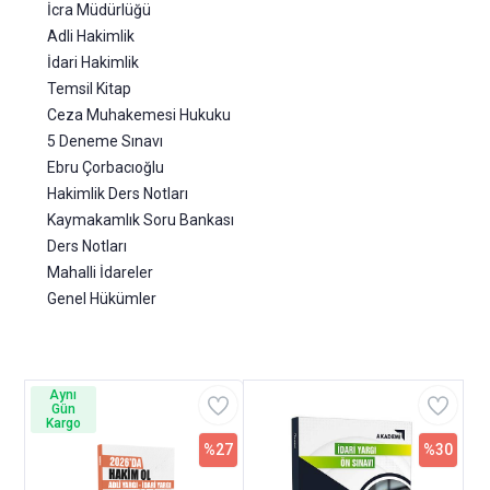
İcra Müdürlüğü
Adli Hakimlik
İdari Hakimlik
Temsil Kitap
Ceza Muhakemesi Hukuku
5 Deneme Sınavı
Ebru Çorbacıoğlu
Hakimlik Ders Notları
Kaymakamlık Soru Bankası
Ders Notları
Mahalli İdareler
Genel Hükümler
Aynı
Gün
Kargo
%27
%30