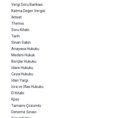
Vergi Soru Bankası
Katma Değer Vergisi
İktisat
Themıs
Soru Kitabı
Tarih
Sinan Sakin
Anayasa Hukuku
Medeni Hukuk
Borçlar Hukuku
İdare Hukuku
Ceza Hukuku
İdari Yargı
İcra ve İflas Hukuku
El Kitabı
Kpss
Tamamı Çözümlü
Deneme Sınavı