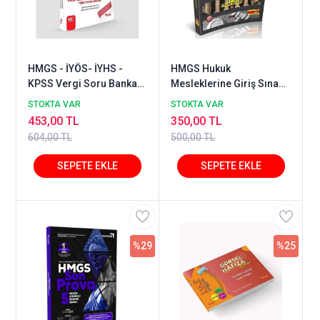
HMGS - İYÖS- İYHS -
HMGS Hukuk
KPSS Vergi Soru Bankası
Mesleklerine Giriş Sınavı
Temsil Kitap
5 Deneme Sınavı Sinan
STOKTA VAR
STOKTA VAR
Sakin Savaş Kitap
453,00 TL
350,00 TL
604,00 TL
500,00 TL
%29
%25