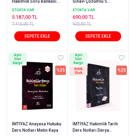
Hakimlik Soru Bankası
Sınavı Çözümlü 5
Seti İmtiyaz Yayıncılık
Deneme 2025
STOKTA VAR
STOKTA VAR
5.187,00 TL
690,00 TL
7.410,00 TL
920,00 TL
Aynı
Aynı
Gün
Gün
Kargo
Kargo
Kritik
%25
%25
Stok
İMTİYAZ Anayasa Hukuku
İMTİYAZ Hakimlik Tarih
Ders Notları Metin Kaya
Ders Notları Derya