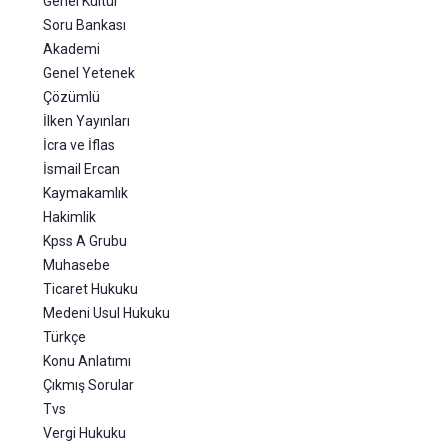
Genel Kültür
Soru Bankası
Akademi
Genel Yetenek
Çözümlü
İlken Yayınları
İcra ve İflas
İsmail Ercan
Kaymakamlık
Hakimlik
Kpss A Grubu
Muhasebe
Ticaret Hukuku
Medeni Usul Hukuku
Türkçe
Konu Anlatımı
Çıkmış Sorular
Tvs
Vergi Hukuku