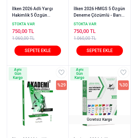
İlken 2026 Adli Yargı
İlken 2026 HMGS 5 Özgün
Hakimlik 5 Özgün
Deneme Çözümlü - Barış
Deneme Çözümlü - Barış
Küçük İlken Yayıncılık
STOKTA VAR
STOKTA VAR
Küçük İlken Yayınları
750,00 TL
750,00 TL
1.060,00 TL
1.060,00 TL
Aynı
Aynı
Gün
Gün
Kargo
Kargo
%29
%30
Ücretsiz Kargo