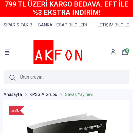
799 TL ÜZERİ KARGO BEDAVA. EFT İLE
%3 EKSTRA İNDİRİM!
SİPARİŞ TAKİBİ
BANKA HESAP BİLGİLERİ
İLETİŞİM BİLGİLERİ
0
Anasayfa
KPSS A Grubu
Savaş Yayınevi
%30