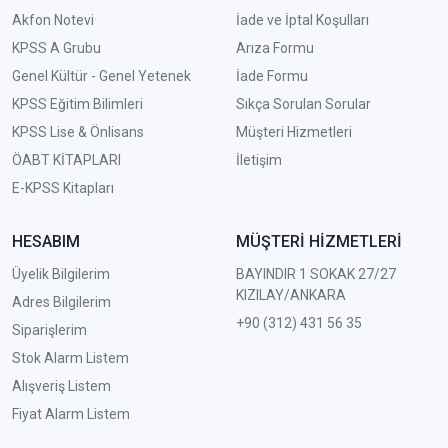
Akfon Notevi
İade ve İptal Koşulları
KPSS A Grubu
Arıza Formu
Genel Kültür - Genel Yetenek
İade Formu
KPSS Eğitim Bilimleri
Sıkça Sorulan Sorular
KPSS Lise & Önlisans
Müşteri Hizmetleri
ÖABT KİTAPLARI
İletişim
E-KPSS Kitapları
HESABIM
MÜŞTERİ HİZMETLERİ
Üyelik Bilgilerim
BAYINDIR 1 SOKAK 27/27
KIZILAY/ANKARA
Adres Bilgilerim
+90 (312) 431 56 35
Siparişlerim
Stok Alarm Listem
Alışveriş Listem
Fiyat Alarm Listem