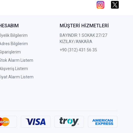
HESABIM
MÜŞTERİ HİZMETLERİ
Üyelik Bilgilerim
BAYINDIR 1 SOKAK 27/27
KIZILAY/ANKARA
Adres Bilgilerim
+90 (312) 431 56 35
Siparişlerim
Stok Alarm Listem
Alışveriş Listem
Fiyat Alarm Listem