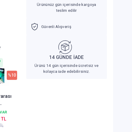
Ürününüz gün içerisinde kargoya
teslim edilir
Güvenli Alışveriş
r
14 GÜNDE İADE
n
Ürünü 14 gün içerisinde ücretsiz ve
kolayca iade edebilirsiniz.
%10
rarası
ol
 VAR
rı
 TL
TL