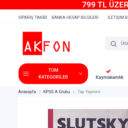
799 TL ÜZER
SİPARİŞ TAKİBİ
BANKA HESAP BİLGİLERİ
İLETİŞİM B
TÜM
KATEGORİLER
Kaymakamlık
Anasayfa
KPSS A Grubu
Tap Yayınevi