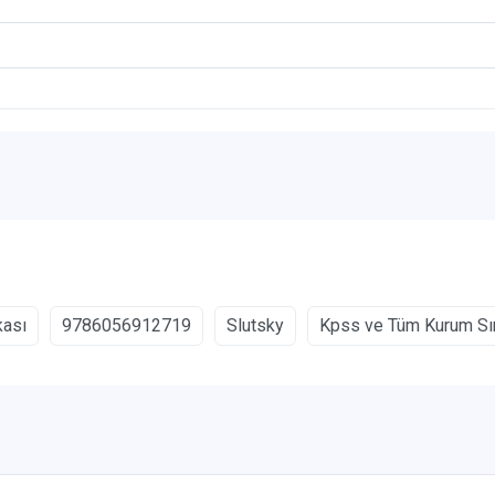
kası
9786056912719
Slutsky
Kpss ve Tüm Kurum Sına