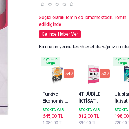
Geçici olarak temin edilememektedir. Temin
edildiğinde
Gelince Haber Ver
Bu ürünün yerine tercih edebileceğiniz ürünle
Aynı Gün
Aynı Gü
Kargo
Kargo
%40
%20
Türkiye
4T JÜBİLE
Ulusla
Ekonomisi
İKTİSAT
İktisat
Tamamı
Özgün Soru
Monop
STOKTA VAR
STOKTA VAR
STOKTA
Çözümlü
Bankası
Yayınla
645,00 TL
312,00 TL
198,00
Soru Bankası
1.080,00 TL
390,00 TL
220,00 
Yasin Çoban