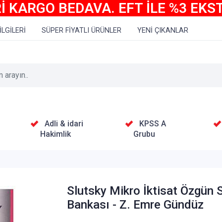
İ KARGO BEDAVA. EFT İLE %3 EKS
İLGİLERİ
SÜPER FİYATLI ÜRÜNLER
YENİ ÇIKANLAR
Adli & idari
KPSS A
Hakimlik
Grubu
Slutsky Mikro İktisat Özgün 
Bankası - Z. Emre Gündüz