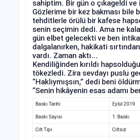
sahiptim. Bir gün o çıkageldi ve
Gözlerime bir kez bakması bile
tehditlerle örülü bir kafese haps
senin seçimin dedi. Ama ne kala
gün elbet gelecekti ve ben intik
dalgalanırken, hakikati sırtında
vardı. Zaman aktı...
Kendiliğinden kırıldı hapsolduğ
tökezledi. Zira sevdayı puslu ge
“Haklıymışsın,” dedi beni öldürme
“Senin hikâyenin esas adamı be
Baskı Tarihi
Eylül 2019
Baskı Sayısı
1. Baskı
Cilt Tipi
Ciltsiz