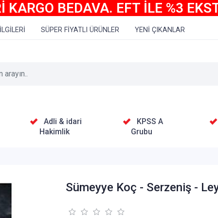
İ KARGO BEDAVA. EFT İLE %3 EKS
İLGİLERİ
SÜPER FİYATLI ÜRÜNLER
YENİ ÇIKANLAR
Adli & idari
KPSS A
Hakimlik
Grubu
Sümeyye Koç - Serzeniş - Ley