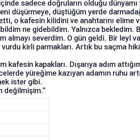
 içinde sadece doğruların olduğu dünyamı ya
 beni düşürmeye, düştüğüm yerde darmadağ
etti, o kafesin kilidini ve anahtarını elime
bildim ne gidebildim. Yalnızca bekledim.
am almayı severdim. O gün geldi. Bir leyl 
n vurdu kirli parmakları. Artık bu saçma h
um kafesin kapakları. Dışarıya adım attığı
celerde yüreğime kazıyan adamın ruhu artı
k ister gibi.
n değilmişim.”