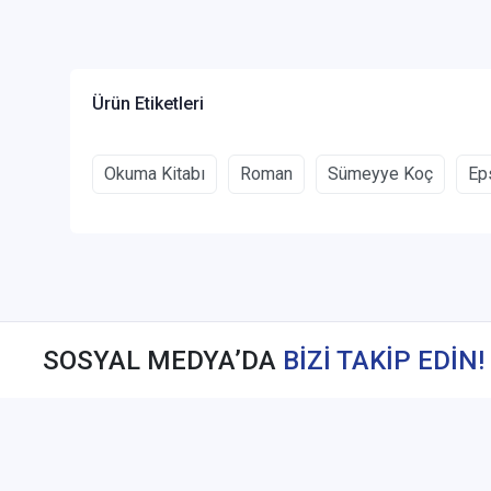
Ürün Etiketleri
Okuma Kitabı
Roman
Sümeyye Koç
Eps
SOSYAL MEDYA’DA
BİZİ TAKİP EDİN!