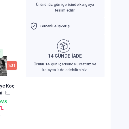
Ürününüz gün içerisinde kargoya
teslim edilir
Güvenli Alışveriş
r
n
14 GÜNDE İADE
Ürünü 14 gün içerisinde ücretsiz ve
%31
kolayca iade edebilirsiniz.
ye Koç
n
 VAR
TL
L