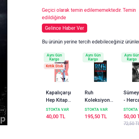
Geçici olarak temin edilememektedir. Temin
edildiğinde
Gelince Haber Ver
Bu ürünün yerine tercih edebileceğiniz ürünle
Aynı Gün
Aynı Gün
Aynı Gü
Kargo
Kargo
Kargo
Kritik Stok
Kapalıçarşı
Ruh
Sümey
Hep Kitap
Koleksiyoncusu
- Hercai II:
Fuat Sevimay
Doğan Kitap
Meftu
STOKTA VAR
STOKTA VAR
STOKTA
Tess
40,00 TL
195,50 TL
50,00 
Gerritsen
72,50 T