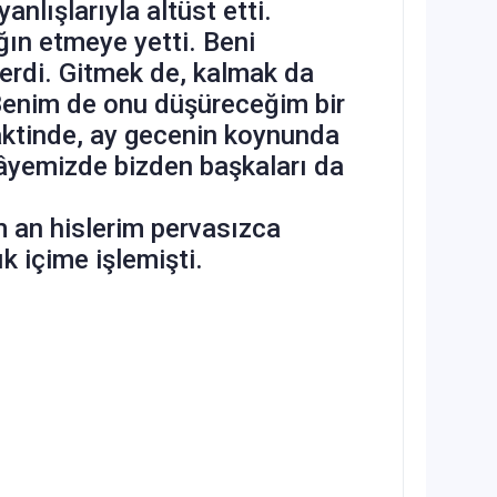
nlışlarıyla altüst etti.
ın etmeye yetti. Beni
 verdi. Gitmek de, kalmak da
 Benim de onu düşüreceğim bir
vaktinde, ay gecenin koynunda
ikâyemizde bizden başkaları da
m an hislerim pervasızca
k içime işlemişti.