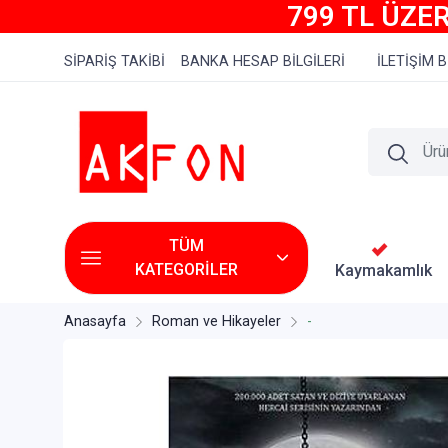
799 TL ÜZER
SİPARİŞ TAKİBİ
BANKA HESAP BİLGİLERİ
İLETİŞİM B
TÜM
KATEGORİLER
Kaymakamlık
Anasayfa
Roman ve Hikayeler
-