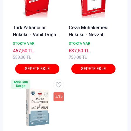
Türk Yabancılar
Ceza Muhakemesi
Hukuku - Vahit Doğan,
Hukuku - Nevzat
Alper Çağrı Yılmaz,
Toroslu, Haluk Toroslu
STOKTA VAR
STOKTA VAR
Lale Ayhan İzmirli
Metin Feyzioğlu Eylül
467,50 TL
637,50 TL
2025
550,00 TL
750,00 TL
Aynı Gün
Kargo
%15