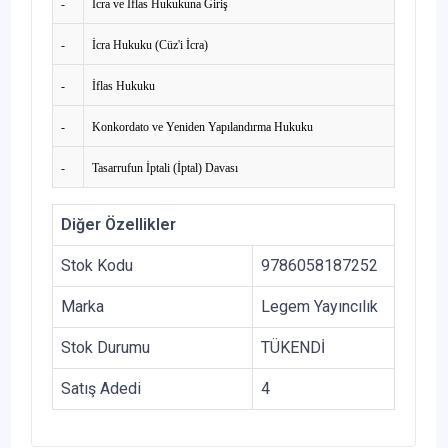
-
İcra ve İflas Hukukuna Giriş
-
İcra Hukuku (Cüz'i İcra)
-
İflas Hukuku
-
Konkordato ve Yeniden Yapılandırma Hukuku
-
Tasarrufun İptali (İptal) Davası
Diğer Özellikler
Stok Kodu
9786058187252
Marka
Legem Yayıncılık
Stok Durumu
TÜKENDİ
Satış Adedi
4