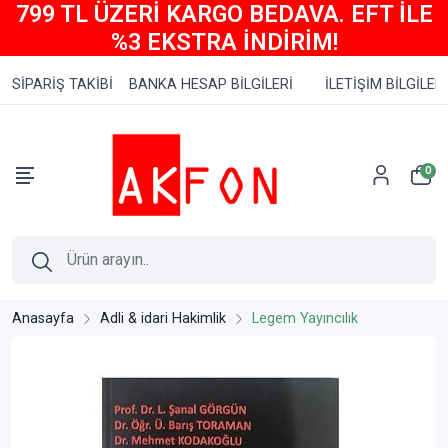
799 TL ÜZERİ KARGO BEDAVA. EFT İLE
%3 EKSTRA İNDİRİM!
SİPARİŞ TAKİBİ
BANKA HESAP BİLGİLERİ
İLETİŞİM BİLGİLERİ
0
Anasayfa
Adli & idari Hakimlik
Legem Yayıncılık