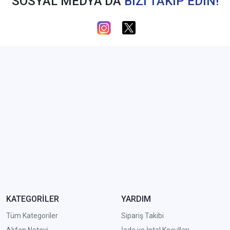
SOSYAL MEDYA’DA
BİZİ TAKİP EDİN!
KATEGORİLER
YARDIM
Tüm Kategoriler
Sipariş Takibi
Akfon Notevi
İade ve İptal Koşulları