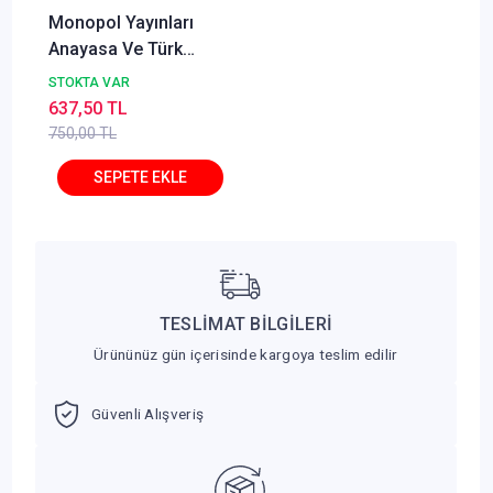
Monopol Yayınları
Anayasa Ve Türk
Anayasa Hukuku 10.
STOKTA VAR
Baskı Ömer Keskinsoy
637,50 TL
750,00 TL
TESLİMAT BİLGİLERİ
Ürününüz gün içerisinde kargoya teslim edilir
Güvenli Alışveriş