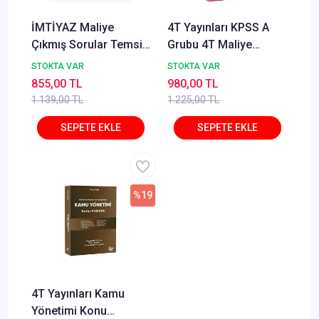
İMTİYAZ Maliye
4T Yayınları KPSS A
Çıkmış Sorular Temsil
Grubu 4T Maliye
Kitap 2025
Soruları Soru Bankası
STOKTA VAR
STOKTA VAR
20. Baskı - Arda Hakan
855,00 TL
980,00 TL
Öğretir 4T Yayınları
1.139,00 TL
1.225,00 TL
%19
4T Yayınları Kamu
Yönetimi Konu