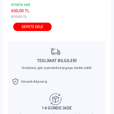
Anlatımı Oktay Kuşer
STOKTA VAR
650,00 TL
810,00 TL
TESLİMAT BİLGİLERİ
Ürününüz gün içerisinde kargoya teslim edilir
Güvenli Alışveriş
14 GÜNDE İADE