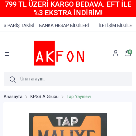
799 TL ÜZERİ KARGO BEDAVA. EFT İLE
%3 EKSTRA İNDİRİM!
SİPARİŞ TAKİBİ
BANKA HESAP BİLGİLERİ
İLETİŞİM BİLGİLERİ
0
Anasayfa
KPSS A Grubu
Tap Yayınevi