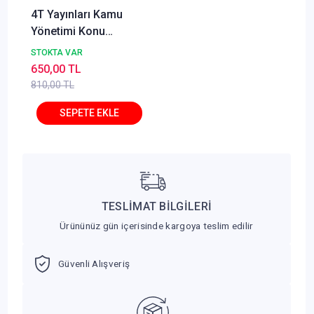
4T Yayınları Kamu
Yönetimi Konu
Anlatımı Oktay Kuşer
STOKTA VAR
650,00 TL
810,00 TL
TESLİMAT BİLGİLERİ
Ürününüz gün içerisinde kargoya teslim edilir
Güvenli Alışveriş