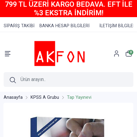
799 TL ÜZERİ KARGO BEDAVA. EFT İLE
%3 EKSTRA İNDİRİM!
SİPARİŞ TAKİBİ
BANKA HESAP BİLGİLERİ
İLETİŞİM BİLGİLERİ
0
Anasayfa
KPSS A Grubu
Tap Yayınevi