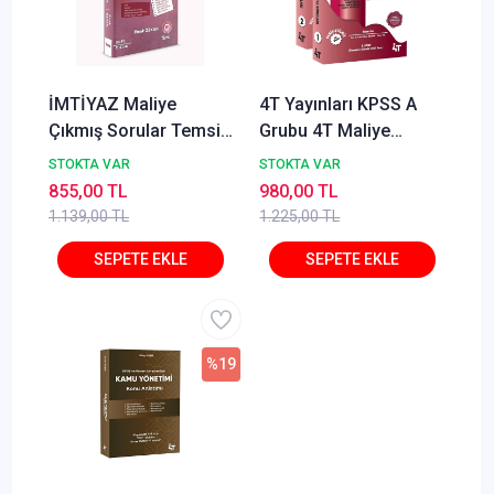
İMTİYAZ Maliye
4T Yayınları KPSS A
Çıkmış Sorular Temsil
Grubu 4T Maliye
Kitap 2025
Soruları Soru Bankası
STOKTA VAR
STOKTA VAR
20. Baskı - Arda Hakan
855,00 TL
980,00 TL
Öğretir 4T Yayınları
1.139,00 TL
1.225,00 TL
%19