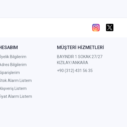
HESABIM
MÜŞTERİ HİZMETLERİ
Üyelik Bilgilerim
BAYINDIR 1 SOKAK 27/27
KIZILAY/ANKARA
Adres Bilgilerim
+90 (312) 431 56 35
Siparişlerim
Stok Alarm Listem
Alışveriş Listem
Fiyat Alarm Listem