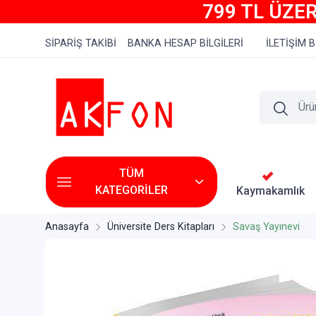
799 TL ÜZER
SİPARİŞ TAKİBİ
BANKA HESAP BİLGİLERİ
İLETİŞİM B
TÜM
KATEGORİLER
Kaymakamlık
Anasayfa
Üniversite Ders Kitapları
Savaş Yayınevi