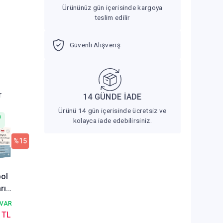
Ürününüz gün içerisinde kargoya
teslim edilir
Güvenli Alışveriş
r
14 GÜNDE İADE
Ürünü 14 gün içerisinde ücretsiz ve
n
kolayca iade edebilirsiniz.
%15
ol
rı
sa Ve
 VAR
nayasa
 TL