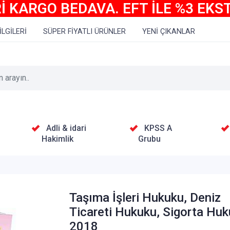
İ KARGO BEDAVA. EFT İLE %3 EKS
İLGİLERİ
SÜPER FİYATLI ÜRÜNLER
YENİ ÇIKANLAR
Adli & idari
KPSS A
Hakimlik
Grubu
Taşıma İşleri Hukuku, Deniz
Ticareti Hukuku, Sigorta Hu
2018