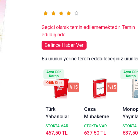
Geçici olarak temin edilememektedir. Temin
edildiğinde
Gelince Haber Ver
Bu ürünün yerine tercih edebileceğiniz ürünle
Aynı Gün
Aynı Gü
Kargo
Kargo
Kritik Stok
%15
%15
Türk
Ceza
Monop
Yabancılar
Muhakemesi
Yayınla
Hukuku -
Hukuku -
Anaya
STOKTA VAR
STOKTA VAR
STOKTA
Vahit Doğan,
Nevzat
Türk A
467,50 TL
637,50 TL
637,50