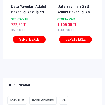
Data Yayınları Adalet
Data Yayınları GYS
Bakanlığı Yazı İşleri
Adalet Bakanlığı Yazı
Müdürlüğü GYS Soru
İşleri Müdürlüğü
STOKTA VAR
STOKTA VAR
Bankası
Konu Anlatımlı
722,50 TL
1.105,00 TL
850,00 TL
1.300,00 TL
Ürün Etiketleri
Mevzuat
Konu Anlatımı
ve