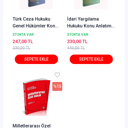
Türk Ceza Hukuku
İdari Yargılama
Genel Hükümler Konu
Hukuku Konu Anlatımı
Anlatımı Can Çelik
Can Çelik Temsil Kitap
STOKTA VAR
STOKTA VAR
Temsil Kitap
247,00 TL
330,00 TL
330,00 TL
440,00 TL
%15
Milletlerarası Özel