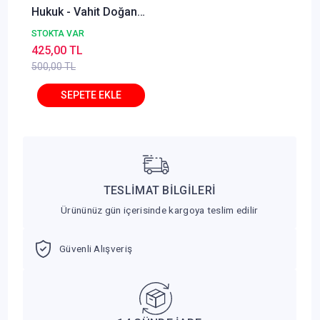
Hukuk - Vahit Doğan
Savaş Yayınları
STOKTA VAR
425,00 TL
500,00 TL
TESLİMAT BİLGİLERİ
Ürününüz gün içerisinde kargoya teslim edilir
Güvenli Alışveriş