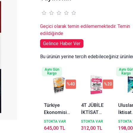
Geçici olarak temin edilememektedir. Temin
edildiğinde
Gelince Haber Ver
Bu ürünün yerine tercih edebileceğiniz ürünle
Aynı Gün
Aynı Gü
Kargo
Kargo
%40
%20
Türkiye
4T JÜBİLE
Ulusla
Ekonomisi
İKTİSAT
İktisat
Tamamı
Özgün Soru
Monop
STOKTA VAR
STOKTA VAR
STOKTA
Çözümlü
Bankası
Yayınla
645,00 TL
312,00 TL
198,00