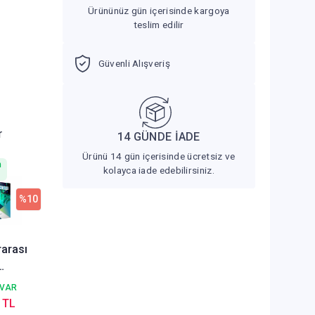
Ürününüz gün içerisinde kargoya
teslim edilir
Güvenli Alışveriş
r
14 GÜNDE İADE
Ürünü 14 gün içerisinde ücretsiz ve
n
kolayca iade edebilirsiniz.
%10
rarası
ol
 VAR
rı
 TL