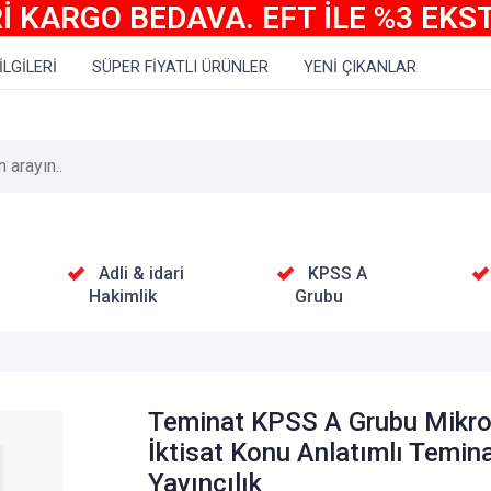
İ KARGO BEDAVA. EFT İLE %3 EKS
İLGİLERİ
SÜPER FİYATLI ÜRÜNLER
YENİ ÇIKANLAR
Adli & idari
KPSS A
Hakimlik
Grubu
Teminat KPSS A Grubu Mikr
İktisat Konu Anlatımlı Temin
Yayıncılık