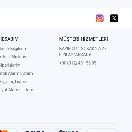
HESABIM
MÜŞTERİ HİZMETLERİ
Üyelik Bilgilerim
BAYINDIR 1 SOKAK 27/27
KIZILAY/ANKARA
Adres Bilgilerim
+90 (312) 431 56 35
Siparişlerim
Stok Alarm Listem
Alışveriş Listem
Fiyat Alarm Listem