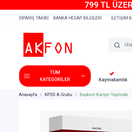
799 TL ÜZER
SİPARİŞ TAKİBİ
BANKA HESAP BİLGİLERİ
İLETİŞİM B
TÜM
KATEGORİLER
Kaymakamlık
Anasayfa
KPSS A Grubu
Başkent Kariyer Yayıncılık