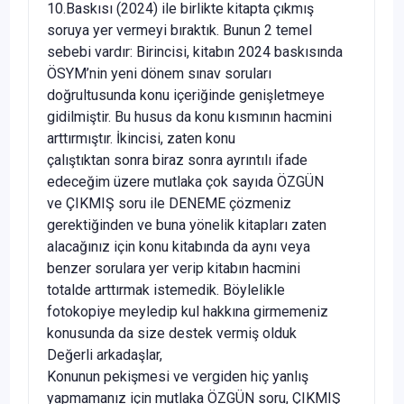
10.Baskısı (2024) ile birlikte kitapta çıkmış
soruya yer vermeyi bıraktık. Bunun 2 temel
sebebi vardır: Birincisi, kitabın 2024 baskısında
ÖSYM’nin yeni dönem sınav soruları
doğrultusunda konu içeriğinde genişletmeye
gidilmiştir. Bu husus da konu kısmının hacmini
arttırmıştır. İkincisi, zaten konu
çalıştıktan sonra biraz sonra ayrıntılı ifade
edeceğim üzere mutlaka çok sayıda ÖZGÜN
ve ÇIKMIŞ soru ile DENEME çözmeniz
gerektiğinden ve buna yönelik kitapları zaten
alacağınız için konu kitabında da aynı veya
benzer sorulara yer verip kitabın hacmini
totalde arttırmak istemedik. Böylelikle
fotokopiye meyledip kul hakkına girmemeniz
konusunda da size destek vermiş olduk
Değerli arkadaşlar,
Konunun pekişmesi ve vergiden hiç yanlış
yapmamanız için mutlaka ÖZGÜN soru, ÇIKMIŞ