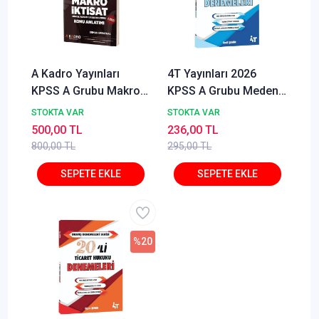
A Kadro Yayınları
4T Yayınları 2026
KPSS A Grubu Makro
KPSS A Grubu Medeni
İktisat Konu Anlatımı
Hukuk 20'li Deneme
STOKTA VAR
STOKTA VAR
Ernil Şahin
500,00 TL
236,00 TL
800,00 TL
295,00 TL
%20