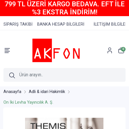
799 TL ÜZERİ KARGO BEDAVA. EFT İLE
%3 EKSTRA İNDİRİM!
SİPARİŞ TAKİBİ
BANKA HESAP BİLGİLERİ
İLETİŞİM BİLGİLERİ
0
Anasayfa
Adli & idari Hakimlik
On İki Levha Yayıncılık A. Ş.