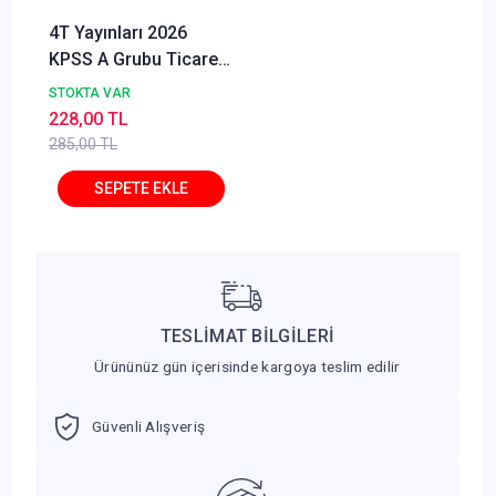
4T Yayınları 2026
KPSS A Grubu Ticaret
Hukuku 20'li Deneme
STOKTA VAR
Oğuz Şener
228,00 TL
285,00 TL
TESLİMAT BİLGİLERİ
Ürününüz gün içerisinde kargoya teslim edilir
Güvenli Alışveriş