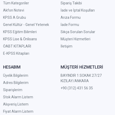
Tüm Kategoriler
Sipariş Takibi
Akfon Notevi
İade ve İptal Koşulları
KPSS A Grubu
Arıza Formu
Genel Kültür - Genel Yetenek
İade Formu
KPSS Eğitim Bilimleri
Sıkça Sorulan Sorular
KPSS Lise & Önlisans
Müşteri Hizmetleri
ÖABT KİTAPLARI
İletişim
E-KPSS Kitapları
HESABIM
MÜŞTERİ HİZMETLERİ
Üyelik Bilgilerim
BAYINDIR 1 SOKAK 27/27
KIZILAY/ANKARA
Adres Bilgilerim
+90 (312) 431 56 35
Siparişlerim
Stok Alarm Listem
Alışveriş Listem
Fiyat Alarm Listem