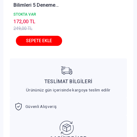
Bilimleri 5 Deneme
Çözümlü - Fatih
STOKTA VAR
Çömez Yediiklim
172,00 TL
Yayınları
249,00 TL
TESLİMAT BİLGİLERİ
Ürününüz gün içerisinde kargoya teslim edilir
Güvenli Alışveriş