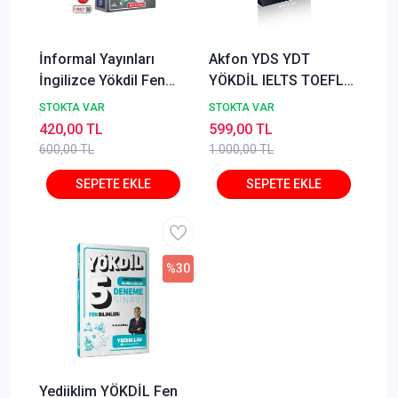
İnformal Yayınları
Akfon YDS YDT
İngilizce Yökdil Fen
YÖKDİL IELTS TOEFL
Bilimleri Tıpkı Basım
VOCABVAULT 1750
STOKTA VAR
STOKTA VAR
12 li Deneme
Özgün Kelime Sorusu
420,00 TL
599,00 TL
- İlyas Ersöz
600,00 TL
1.000,00 TL
%30
Yediiklim YÖKDİL Fen