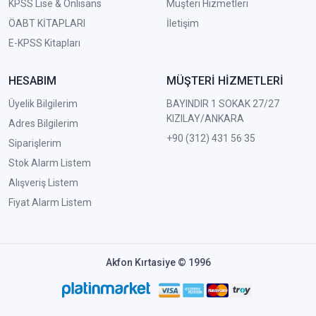
KPSS Lise & Önlisans
Müşteri Hizmetleri
ÖABT KİTAPLARI
İletişim
E-KPSS Kitapları
HESABIM
MÜŞTERİ HİZMETLERİ
Üyelik Bilgilerim
BAYINDIR 1 SOKAK 27/27
KIZILAY/ANKARA
Adres Bilgilerim
+90 (312) 431 56 35
Siparişlerim
Stok Alarm Listem
Alışveriş Listem
Fiyat Alarm Listem
Akfon Kırtasiye © 1996