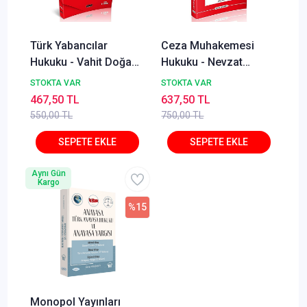
Türk Yabancılar
Ceza Muhakemesi
Hukuku - Vahit Doğan,
Hukuku - Nevzat
Alper Çağrı Yılmaz,
Toroslu, Haluk Toroslu
STOKTA VAR
STOKTA VAR
Lale Ayhan İzmirli
Metin Feyzioğlu Eylül
467,50 TL
637,50 TL
2025
550,00 TL
750,00 TL
Aynı Gün
Kargo
%15
Monopol Yayınları