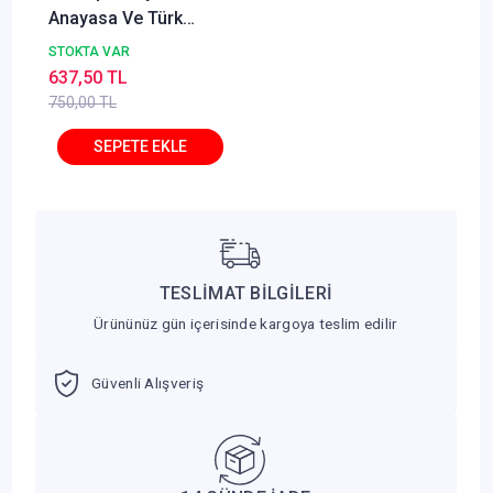
Anayasa Ve Türk
Anayasa Hukuku 10.
STOKTA VAR
Baskı Ömer Keskinsoy
637,50 TL
750,00 TL
TESLİMAT BİLGİLERİ
Ürününüz gün içerisinde kargoya teslim edilir
Güvenli Alışveriş