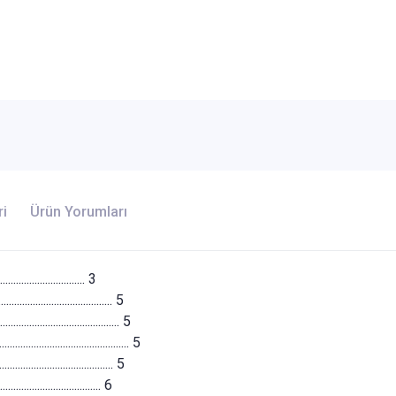
ri
Ürün Yorumları
................................ 3
.................................. 5
............................... 5
............................... 5
................................ 5
............................. 6