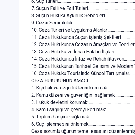
6. Suç Türleri.....................................................................................
7. Suçun Faili ve Fail Türleri..........................................................
8. Suçun Hukuka Aykırılık Sebepleri............................................
9. Cezaî Sorumluluk........................................................................
10. Ceza Türleri ve Uygulama Alanları........................................
11. Ceza Hukukunda Suçun İşleniş Şekilleri...............................
12. Ceza Hukukunda Cezanın Amaçları ve Teorileri..................
13. Ceza Hukuku ve İnsan Hakları İlişkisi...................................
14. Ceza Hukukunda İnfaz ve Rehabilitasyon.............................
15. Ceza Hukukunun Tarihsel Gelişimi ve Modern Yaklaşımlar.
16. Ceza Hukuku Teorisinde Güncel Tartışmalar........................
CEZA HUKUKUNUN AMACI..............................................................
1. Kişi hak ve özgürlüklerini korumak:.........................................
2. Kamu düzeni ve güvenliğini sağlamak:...................................
3. Hukuk devletini korumak:..........................................................
4. Kamu sağlığı ve çevreyi korumak:...........................................
5. Toplum barışını sağlamak:.........................................................
6. Suç işlenmesini önlemek:..........................................................
Ceza sorumluluğunun temel esasları düzenlenmiştir:................