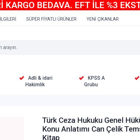
İ KARGO BEDAVA. EFT İLE %3 EKS
İLGİLERİ
SÜPER FİYATLI ÜRÜNLER
YENİ ÇIKANLAR
Adli & idari
KPSS A
Hakimlik
Grubu
Türk Ceza Hukuku Genel Hük
Konu Anlatımı Can Çelik Tem
Kitap