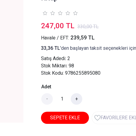
247,00 TL
330,00 TL
239,59 TL
Havale / EFT:
33,36 TL
'den başlayan taksit seçenekleri içi
Satış Adedi:
2
Stok Miktarı: 98
Stok Kodu: 9786255895080
Adet
-
+
SEPETE EKLE
FAVORİLERE EK