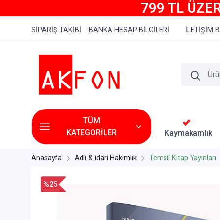
799 TL ÜZER
SİPARİŞ TAKİBİ
BANKA HESAP BİLGİLERİ
İLETİŞİM B
TÜM
KATEGORİLER
Kaymakamlık
Anasayfa
Adli & idari Hakimlik
Temsil Kitap Yayınları
%25