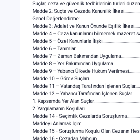
Suçlar, ceza ve güvenlik tedbirlerinin türleri düzenlenmiştir:...
Madde 2: Suçta ve Cezada Kanunilik İlkesi................................
Genel Değerlendirme:.....................................................................
Madde 3: Adalet ve Kanun Önünde Eşitlik İlkesi........................
Madde 4 – Ceza kanunlarını bilmemek mazeret sayılmaz........
Madde 5 – Özel Kanunlarla İlişki.................................................
Madde 6 – Tanımlar........................................................................
Madde 7 – Zaman Bakımından Uygulama...................................
Madde 8 – Yer Bakımından Uygulama.........................................
Madde 9 – Yabancı Ülkede Hüküm Verilmesi.............................
Madde 10 – Görev Suçları.............................................................
Madde 11 – Vatandaş Tarafından İşlenen Suçlar.......................
Madde 12 – Yabancı Tarafından İşlenen Suçlar..........................
1. Kapsamda Yer Alan Suçlar.........................................................
2. Yargılamanın Koşulları................................................................
Madde 14 - Seçimlik Cezalarda Soruşturma..............................
Maddeyi Anlamak İçin:...................................................................
Madde 15 - Soruşturma Koşulu Olan Cezanın Hesaplanması....
Madde 16 - Cezadan Mahsup.......................................................