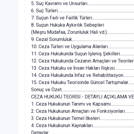
5. Suç Kavramı ve Unsurları...........................................................
6. Suç Türleri......................................................................................
7. Suçun Faili ve Faillik Türleri......................................................
8. Suçun Hukuka Aykırılık Sebepleri
(Meşru Müdafaa, Zorunluluk Hali vd.).........................................
9. Cezaî Sorumluluk.........................................................................
10. Ceza Türleri ve Uygulama Alanları.........................................
11. Ceza Hukukunda Suçun İşleniş Şekilleri................................
12. Ceza Hukukunda Cezanın Amaçları ve Teorileri...................
13. Ceza Hukuku ve İnsan Hakları İlişkisi...................................
14. Ceza Hukukunda İnfaz ve Rehabilitasyon.............................
15. Ceza Hukuku Teorisinde Güncel Tartışmalar.........................
Sonuç ve Özet...................................................................................
CEZA HUKUKU TEORİSİ - DETAYLI AÇIKLAMA VE ÖRNEKLER.....
1. Ceza Hukukunun Tanımı ve Kapsamı........................................
2. Ceza Hukukunun Amaçları ve Fonksiyonları............................
3. Ceza Hukukunun Temel İlkeleri.................................................
4. Ceza Hukukunun Kaynakları......................................................
Detaylar:.............................................................................................