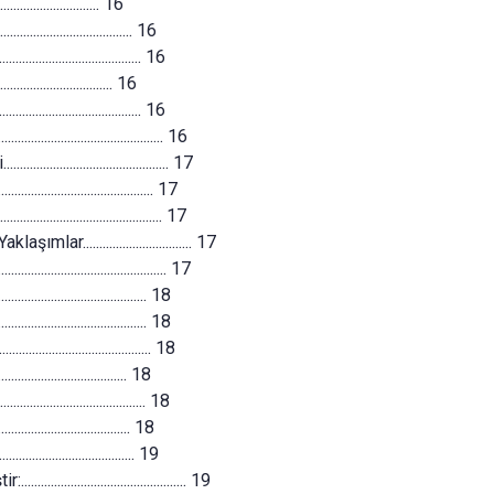
.............................. 16
.................................. 16
................................ 16
............................... 16
................................ 16
.................................. 16
................................ 17
................................. 17
................................ 17
................................ 17
................................. 17
.................................. 18
................................. 18
................................ 18
................................ 18
................................. 18
................................ 18
................................. 19
.................................. 19