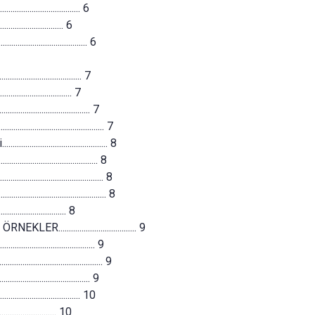
............................... 6
............................. 6
.................................. 6
............................ 7
.............................. 7
............................... 7
................................. 7
............................... 8
................................. 8
................................ 8
................................ 8
............................. 8
................................ 9
............................... 9
............................... 9
................................ 9
.............................. 10
............................ 10