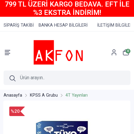
799 TL ÜZERİ KARGO BEDAVA. EFT İLE
%3 EKSTRA İNDİRİM!
SİPARİŞ TAKİBİ
BANKA HESAP BİLGİLERİ
İLETİŞİM BİLGİLERİ
0
Anasayfa
KPSS A Grubu
4T Yayınları
%20