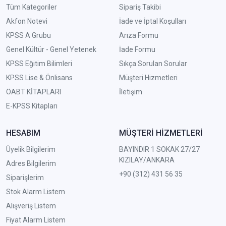
Tüm Kategoriler
Sipariş Takibi
Akfon Notevi
İade ve İptal Koşulları
KPSS A Grubu
Arıza Formu
Genel Kültür - Genel Yetenek
İade Formu
KPSS Eğitim Bilimleri
Sıkça Sorulan Sorular
KPSS Lise & Önlisans
Müşteri Hizmetleri
ÖABT KİTAPLARI
İletişim
E-KPSS Kitapları
HESABIM
MÜŞTERİ HİZMETLERİ
Üyelik Bilgilerim
BAYINDIR 1 SOKAK 27/27
KIZILAY/ANKARA
Adres Bilgilerim
+90 (312) 431 56 35
Siparişlerim
Stok Alarm Listem
Alışveriş Listem
Fiyat Alarm Listem