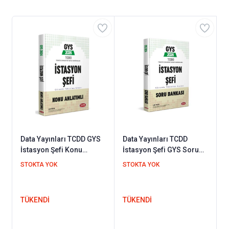
Data Yayınları TCDD GYS
Data Yayınları TCDD
İstasyon Şefi Konu
İstasyon Şefi GYS Soru
Anlatımlı
Bankası
STOKTA YOK
STOKTA YOK
TÜKENDİ
TÜKENDİ